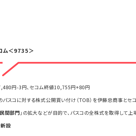
】
コム
＜9735＞
7,480円-3円、セコム終値10,755円+80円
のパスコに対する株式公開買い付け（TOB）を伊藤忠商事とセ
民間部門
」の拡大などが目的で、パスコの全株式を取得して上
を新設