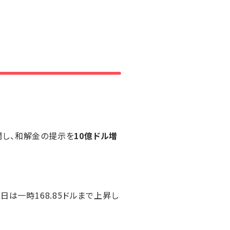
関し、和解金の提示を
10億ドル増
の日は一時168.85ドルまで上昇し