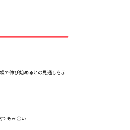
規模で
伸び始める
との見通しを示
程度でもみ合い