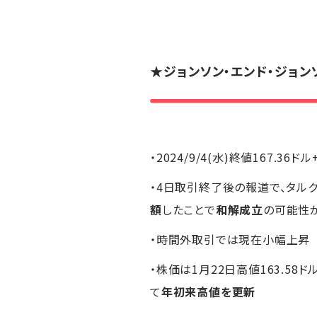
★
ジョンソン・エンド・ジョン
・2024/9/4(水)終値167.36ドル
・4日取引終了後の報道で、タル
額
したことで
和解成立
の可能性
・時間外取引では現在小幅上昇
・株価は1月22日高値163.58
て
年初来高値を更新