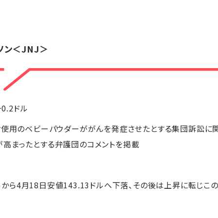
ソン
＜JNJ＞
+0.2ドル
ク使用のベビーパウダーががんを発症させたとする集団訴訟に
が高まったとする弁護団のコメントを掲載
ドルから4月18日安値143.13ドルへ下落、その後は上昇に転じこ