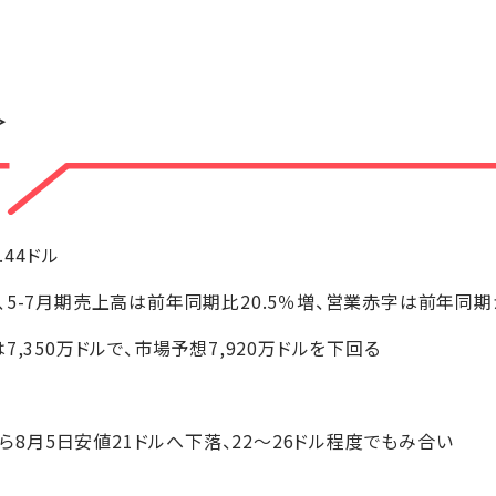
＞
0.44ドル
、5-7月期売上高は前年同期比20.5％増、営業赤字は前年同
,350万ドルで、市場予想7,920万ドルを下回る
から8月5日安値21ドルへ下落、22～26ドル程度でもみ合い