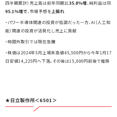
四半期累計）売上高は前年同期比
35.8％増
、純利益は同
95.1％増で
、市場予想を
上振れ
・パワー半導体関連の投資が低調だった一方、AI（人工知
能）関連の投資が活発化し売上に貢献
・時間外取引では現在急騰
・株価は2024年5月上場来高値45,500円から今年1月17
日安値14,225円へ下落。その後は15,000円前後で推移
★
日立製作所
＜6501＞