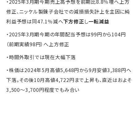
・2025年3月期今期売上高予想を前期比8.8％増へ上方
修正、ニッケル製錬子会社での減損損失計上を主因に純
利益予想は同47.1％減へ
下方修正
し
一転減益
・2025年3月期今期の年間配当予想は99円から104円
（前期実績98円）へ上方修正
・時間外取引では現在大幅下落
・株価は2024年5月高値5,648円から9月安値3,388円へ
下落。その後10月高値4,722円まで上昇も、直近はおよそ
3,500～3,700円程度でもみ合い