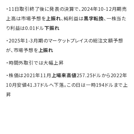
・11日取引終了後に発表の決算で、2024年10-12月期売
上高は市場予想を
上振れ
、純利益は
黒字転換
、一株当た
り利益は0.01ドル
下振れ
・2025年1-3月期のマーケットプレイスの総注文額予想
が、市場予想を
上振れ
・時間外取引では大幅上昇
・株価は2021年11月
上場来高値
257.25ドルから2022年
10月安値41.37ドルへ下落。この日は一時194ドルまで上
昇