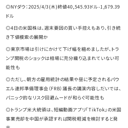
◎NYダウ：2025/4/3(木)終値40,545.93ドル-1,679.39
ドル
◎4日の米国株は、週末要因の買い手控えもあり、引き続
き下値模索の展開か
◎東京市場は引けにかけて下げ幅を縮めましたが、トラ
ンプ関税のショックは相場に充分織り込まれていない可
能性も
◎ただし、朝方の雇用統計の結果や昼に予定されるパウ
エル連邦準備理事会（FRB）議長の講演内容しだいでは、
パニック的なリスク回避ムードが和らぐ可能性も
◎トランプ米大統領は、短編動画アプリ「TikTok」の米国
事業売却を中国が承認すれば関税軽減を検討すると発
言