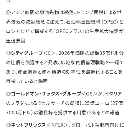
◎アジア時間の原油先物は続落、トランプ関税による世
界景気の減速懸念に加えて、石油輸出国機構（OPEC）と
ロシアなどで構成する「OPECプラス」の生産拡大決定が
圧迫要因
◎
シティグループ
＜C＞、2026年満期の総額35億ドル分
の社債を償還すると発表、広範な負債管理戦略の一環で
あり、資金調達と資本構造の効率性を最適化することを
目指していると説明
◎
ゴールドマン・サックス・グループ
＜GS＞が、イタリア
のプラダによるヴェルサーチの買収に25億ユーロ（27億
7000万ドル）の融資枠を提供する用意があるとの報道
◎
ネットフリックス
＜NFLX＞、グローバル視聴者向けに