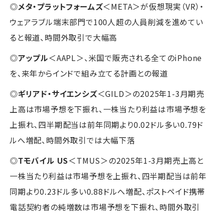
◎
メタ・プラットフォームズ
＜META＞が仮想現実（VR）・
ウェアラブル端末部門で100人超の人員削減を進めてい
ると報道、時間外取引で大幅高
◎
アップル
＜AAPL＞、米国で販売される全てのiPhone
を、来年からインドで組み立てる計画との報道
◎
ギリアド・サイエンシズ
＜GILD＞の2025年1-3月期売
上高は市場予想を下振れ、一株当たり利益は市場予想を
上振れ、四半期配当は前年同期より0.02ドル多い0.79ド
ルへ増配、時間外取引では大幅下落
◎
Tモバイル US
＜TMUS＞の2025年1-3月期売上高と
一株当たり利益は市場予想を上振れ、四半期配当は前年
同期より0.23ドル多い0.88ドルへ増配、ポストペイド携帯
電話契約者の純増数は市場予想を下振れ、時間外取引