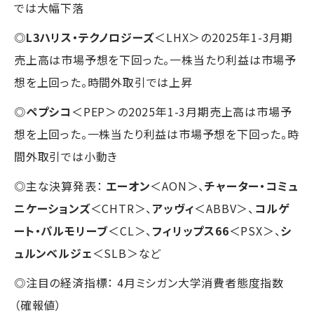
では大幅下落
◎
L3ハリス・テクノロジーズ
＜LHX＞の2025年1-3月期
売上高は市場予想を下回った。一株当たり利益は市場予
想を上回った。時間外取引では上昇
◎
ペプシコ
＜PEP＞の2025年1-3月期売上高は市場予
想を上回った。一株当たり利益は市場予想を下回った。時
間外取引では小動き
◎主な決算発表：
エーオン
＜AON＞、
チャーター・コミュ
ニケーションズ
＜CHTR＞、
アッヴィ
＜ABBV＞、
コルゲ
ート・パルモリーブ
＜CL＞、
フィリップス66
＜PSX＞、
シ
ュルンベルジェ
＜SLB＞など
◎注目の経済指標： 4月ミシガン大学消費者態度指数
（確報値）