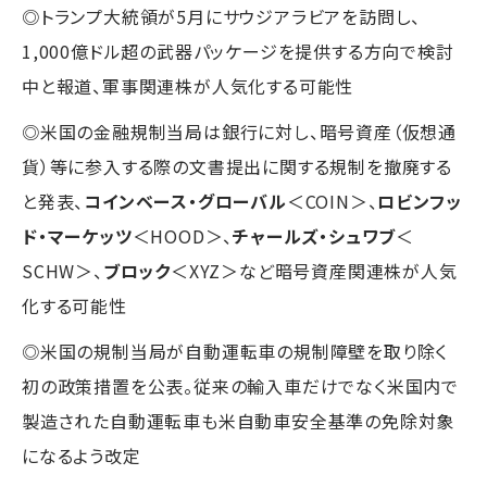
◎トランプ大統領が5月にサウジアラビアを訪問し、
1,000億ドル超の武器パッケージを提供する方向で検討
中と報道、軍事関連株が人気化する可能性
◎米国の金融規制当局は銀行に対し、暗号資産（仮想通
貨）等に参入する際の文書提出に関する規制を撤廃する
と発表、
コインベース・グローバル
＜COIN＞、
ロビンフッ
ド・マーケッツ
＜HOOD＞、
チャールズ・シュワブ
＜
SCHW＞、
ブロック
＜XYZ＞など暗号資産関連株が人気
化する可能性
◎米国の規制当局が自動運転車の規制障壁を取り除く
初の政策措置を公表。従来の輸入車だけでなく米国内で
製造された自動運転車も米自動車安全基準の免除対象
になるよう改定