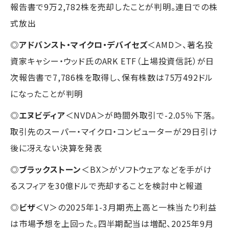
報告書で9万2,782株を売却したことが判明。連日での株
式放出
◎
アドバンスト・マイクロ・デバイセズ
＜AMD＞、著名投
資家キャシー・ウッド氏のARK ETF（上場投資信託）が日
次報告書で7,786株を取得し、保有株数は75万492ドル
になったことが判明
◎
エヌビディア
＜NVDA＞が時間外取引で-2.05％下落。
取引先のスーパー・マイクロ・コンピューターが29日引け
後に冴えない決算を発表
◎
ブラックストーン
＜BX＞がソフトウェアなどを手がけ
るスフィアを30億ドルで売却することを検討中と報道
◎
ビザ
＜V＞の2025年1-3月期売上高と一株当たり利益
は市場予想を上回った。四半期配当は増配、2025年9月