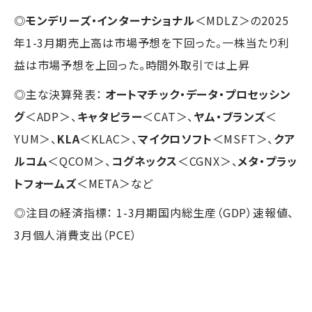
◎
モンデリーズ・インターナショナル
＜MDLZ＞の2025
年1-3月期売上高は市場予想を下回った。一株当たり利
益は市場予想を上回った。時間外取引では上昇
◎主な決算発表：
オートマチック・データ・プロセッシン
グ
＜ADP＞、
キャタピラー
＜CAT＞、
ヤム・ブランズ
＜
YUM＞、
KLA
＜KLAC＞、
マイクロソフト
＜MSFT＞、
クア
ルコム
＜QCOM＞、
コグネックス
＜CGNX＞、
メタ・プラッ
トフォームズ
＜META＞など
◎注目の経済指標： 1-3月期国内総生産（GDP）速報値、
3月個人消費支出（PCE）