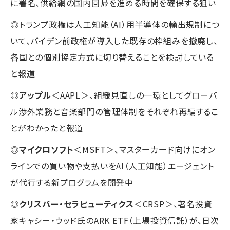
に署名、供給網の国内回帰を進める時間を確保する狙い
◎トランプ政権は人工知能（AI）用半導体の輸出規制につ
いて、バイデン前政権が導入した既存の枠組みを撤廃し、
各国との個別協定方式に切り替えることを検討している
と報道
◎
アップル
＜AAPL＞、組織見直しの一環としてグローバ
ル渉外業務と音楽部門の管理体制をそれぞれ再編するこ
とがわかったと報道
◎
マイクロソフト
＜MSFT＞、マスターカード向けにオン
ラインでの買い物や支払いをAI（人工知能）エージェント
が代行する新プログラムを開発中
◎
クリスパー・セラピューティクス
＜CRSP＞、著名投資
家キャシー・ウッド氏のARK ETF（上場投資信託）が、日次