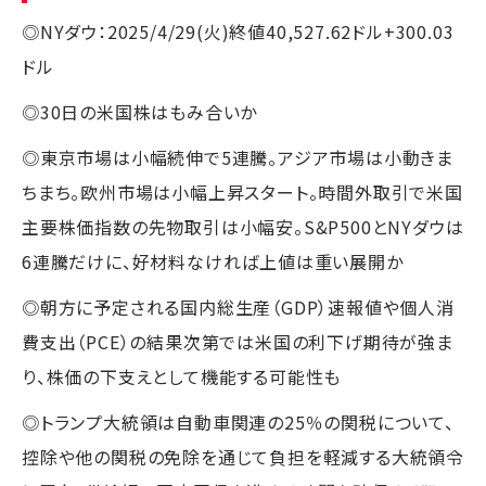
◎NYダウ：2025/4/29(火)終値40,527.62ドル+300.03
ドル
◎30日の米国株はもみ合いか
◎東京市場は小幅続伸で5連騰。アジア市場は小動きま
ちまち。欧州市場は小幅上昇スタート。時間外取引で米国
主要株価指数の先物取引は小幅安。S&P500とNYダウは
6連騰だけに、好材料なければ上値は重い展開か
◎朝方に予定される国内総生産（GDP）速報値や個人消
費支出（PCE）の結果次第では米国の利下げ期待が強ま
り、株価の下支えとして機能する可能性も
◎トランプ大統領は自動車関連の25％の関税について、
控除や他の関税の免除を通じて負担を軽減する大統領令