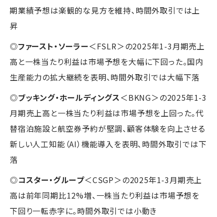
期業績予想は楽観的な見方を維持、時間外取引では上
昇
◎
ファースト・ソーラー
＜FSLR＞の2025年1-3月期売上
高と一株当たり利益は市場予想を大幅に下回った。国内
生産能力の拡大継続を表明、時間外取引では大幅下落
◎
ブッキング・ホールディングス
＜BKNG＞の2025年1-3
月期売上高と一株当たり利益は市場予想を上回った。代
替宿泊施設と航空券予約が堅調、顧客体験を向上させる
新しい人工知能（AI）機能導入を表明、時間外取引では下
落
◎
コスター・グループ
＜CSGP＞の2025年1-3月期売上
高は前年同期比12%増、一株当たり利益は市場予想を
下回り一転赤字に。時間外取引では小動き