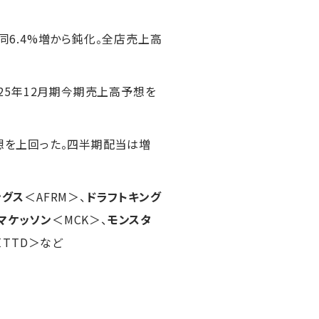
の同6.4%増から鈍化。全店売上高
025年12月期今期売上高予想を
予想を上回った。四半期配当は増
ングス
＜AFRM＞、
ドラフトキング
マケッソン
＜MCK＞、
モンスタ
＜TTD＞など