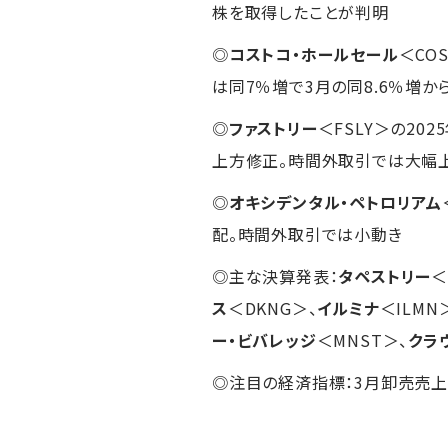
株を取得したことが判明
◎
コストコ・ホールセール
＜CO
は同7％増で3月の同8.6％増
◎
ファストリー
＜FSLY＞の20
上方修正。時間外取引では大幅
◎
オキシデンタル・ペトロリアム
配。時間外取引では小動き
◎主な決算発表：
タペストリー
＜
ス
＜DKNG＞、
イルミナ
＜ILMN
ー・ビバレッジ
＜MNST＞、
クラ
◎注目の経済指標：3月卸売売