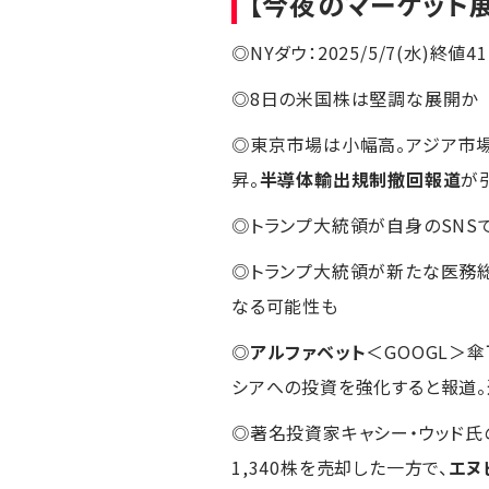
【今夜のマーケット
◎NYダウ：2025/5/7(水)終値41,
◎8日の米国株は堅調な展開か
◎東京市場は小幅高。アジア市
昇。
半導体輸出規制撤回報道
が
◎トランプ大統領が自身のSNS
◎トランプ大統領が新たな医務総
なる可能性も
◎
アルファベット
＜GOOGL＞
シアへの投資を強化すると報道。追
◎著名投資家キャシー・ウッド氏の
1,340株を売却した一方で、
エヌ