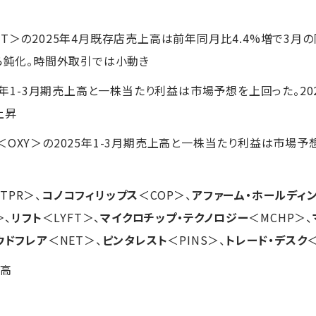
ST＞の2025年4月既存店売上高は前年同月比4.4%増で3月
から鈍化。時間外取引では小動き
25年1-3月期売上高と一株当たり利益は市場予想を上回った。2
上昇
＜OXY＞の2025年1-3月期売上高と一株当たり利益は市場
TPR＞、
コノコフィリップス
＜COP＞、
アファーム・ホールディ
＞、
リフト
＜LYFT＞、
マイクロチップ・テクノロジー
＜MCHP＞、
ウドフレア
＜NET＞、
ピンタレスト
＜PINS＞、
トレード・デスク
上高