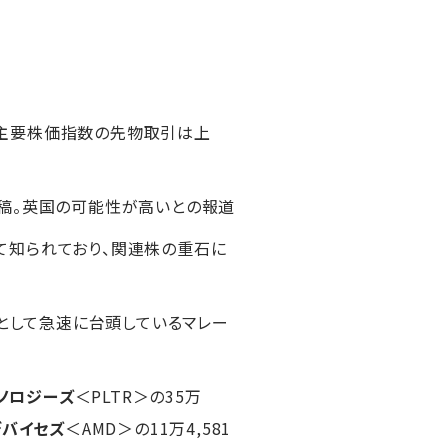
国主要株価指数の先物取引は上
投稿。英国の可能性が高いとの報道
て知られており、関連株の重石に
点として急速に台頭しているマレー
ノロジーズ
＜PLTR＞の35万
デバイセズ
＜AMD＞の11万4,581