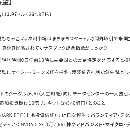
展望】
113.97ドル+284.97ドル
場ももみ合い。欧州市場はまちまちスタート。時間外取引で米
引き続き好感されてかナスダック総合指数がしっかり
で現地時間8日午前10時に主要国との貿易協定を発表すると
監にケイシー・ミーンズ氏を指名。製薬業界批判の急先鋒とし
傘下のグーグルが、AI（人工知能）向けデータセンターの一大拠
加投資額は10億リンギット（約340億円）とのこと
ARK ETF（上場投資信託）では日次報告で
パランティア・テク
ビディア
＜NVDA＞の10万7,661株や
アドバンスト・マイクロ・