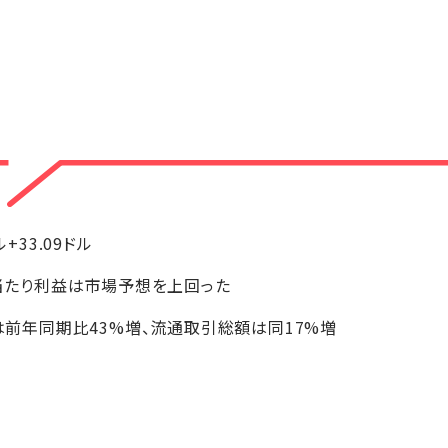
ドル+33.09ドル
株当たり利益は市場予想を上回った
高は前年同期比43%増、流通取引総額は同17%増