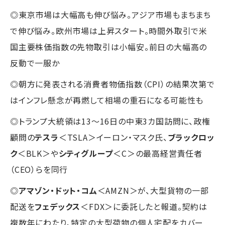
◎東京市場は大幅高も伸び悩み。アジア市場もまちまち
で伸び悩み。欧州市場は上昇スタート。時間外取引で米
国主要株価指数の先物取引は小幅安。前日の大幅高の
反動で一服か
◎朝方に発表される消費者物価指数（CPI）の結果次第で
はインフレ懸念が再燃して相場の重石になる可能性も
◎トランプ大統領は13～16日の中東3カ国訪問に、政権
顧問の
テスラ
＜TSLA＞イーロン・マスク氏、
ブラックロッ
ク
＜BLK＞や
シティグループ
＜C＞の最高経営責任者
（CEO）らを同行
◎
アマゾン・ドット・コム
＜AMZN＞が、大型貨物の一部
配送を
フェデックス
＜FDX＞に委託したと報道。契約は
複数年にわたり、特定の大型荷物の個人宅配をカバー