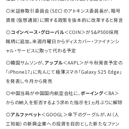
◎米証券取引委員会（SEC）のアトキンス委員長が、暗号
資産（仮想通貨）に関する政策を抜本的に改革すると発言
◎
コインベース・グローバル
＜COIN＞がS&P500採用
銘柄に追加。来週月曜日からディスカバー・ファイナンシ
ャル・サービスに取って代わる予定
◎韓国サムソンが、
アップル
＜AAPL＞が今秋発表予定の
「iPhone17」に先んじて極薄スマホ「Galaxy S25 Edge」
を発表し今月から発売
◎中国当局が中国国内航空会社に、
ボーイング
＜BA＞
からの納入を拒否するよう求めた指示を1ヵ月ぶりに解除
◎
アルファベット
＜GOOGL＞傘下のグーグルが、AI（人
工知能）の新興企業への投資を目的とした新たなファン