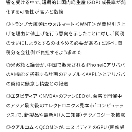
響を受ける中で、短期的に国内総生産（GDP）成長率が鈍
化する可能性が高いと指摘
◎トランプ大統領は
ウォルマート
＜WMT＞が関税引き上
げを理由に値上げを行う意向を示したことに対し、「関税
のせいにしようとするのはやめる必要がある」と述べ、関
税分を会社側が負担するよう求めた
◎米政権と議会が、中国で販売されるiPhoneにアリババ
のAI機能を搭載する計画のアップル＜AAPL＞とアリババ
の契約に懸念し精査との報道
◎
エヌビディア
＜NVDA>のファンCEOが、台湾で開催中
のアジア最大級のエレクトロニクス見本市「コンピュテッ
クス」で、新製品や最新AI（人工知能）テクノロジーを披露
◎
クアルコム
＜QCOM＞が、エヌビディアのGPU（画像処