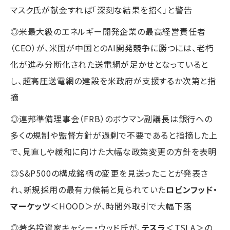
マスク氏が献金すれば「深刻な結果を招く」と警告
◎米最大級のエネルギー開発企業の最高経営責任者
（CEO）が、米国が中国とのAI開発競争に勝つには、老朽
化が進み分断化された送電網が足かせとなっていると
し、超高圧送電網の建設を米政府が支援するか次第と指
摘
◎連邦準備理事会（FRB）のボウマン副議長は銀行への
多くの規制や監督方針が過剰で不要であると指摘した上
で、見直しや緩和に向けた大幅な政策変更の方針を表明
◎S&P500の構成銘柄の変更を見送ったことが発表さ
れ、新規採用の最有力候補と見られていた
ロビンフッド・
マーケッツ
＜HOOD＞が、時間外取引で大幅下落
◎著名投資家キャシー・ウッド氏が、
テスラ
＜TSLA＞の