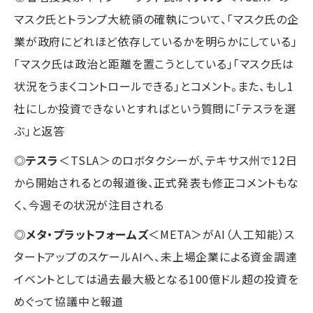
マスク氏とトランプ大統領の確執について、「マスク氏の企
業が政府にどれほど依存しているかを明らかにしている」
「マスク氏は政治と距離を置こうとしている」「マスク氏は
状況をうまくコントロールできる」とコメント。また、もし1
社にしか投資できないとすればという質問に「テスラを選
ぶ」と返答
◎
テスラ
＜TSLA＞のロボタクシーが、テキサス州で12日
から開始されるとの報道後、正式発表も修正コメントもな
く、今週その状況が注目される
◎
メタ・プラットフォームズ
＜META＞がAI（人工知能）ス
タートアップのスケールAIへ、未上場企業による資金調達
イベントとしては過去最大級となる100億ドル超の投資を
めぐって協議中と報道