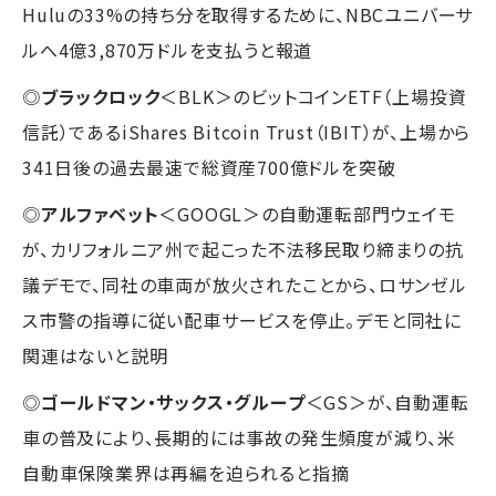
Huluの33%の持ち分を取得するために、NBCユニバーサ
ルへ4億3,870万ドルを支払うと報道
◎
ブラックロック
＜BLK＞のビットコインETF（上場投資
信託）であるiShares Bitcoin Trust（IBIT）が、上場から
341日後の過去最速で総資産700億ドルを突破
◎
アルファベット
＜GOOGL＞の自動運転部門ウェイモ
が、カリフォルニア州で起こった不法移民取り締まりの抗
議デモで、同社の車両が放火されたことから、ロサンゼル
ス市警の指導に従い配車サービスを停止。デモと同社に
関連はないと説明
◎
ゴールドマン・サックス・グループ
＜GS＞が、自動運転
車の普及により、長期的には事故の発生頻度が減り、米
自動車保険業界は再編を迫られると指摘