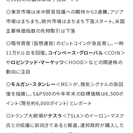
◎東京市場は米中貿易協議への期待から3連騰。アジア
市場はまちまち。欧州市場はまちまち下落スタート。米国
主要株価指数の先物取引は下落
◎暗号資産（仮想通貨）のビットコインが急反発し、一時
11万ドル台を回復。
コインベース・グローバル
＜COIN＞
や
ロビンフッド・マーケッツ
＜HOOD＞などの関連株の
動向に注目
◎
モルガン・スタンレー
＜MS＞が、強気シグナルの急回
復を指摘し、S&P500の今年年末の目標価格は6,500ポ
イント（現在約6,000ポイント）とレポート
◎トランプ大統領が
テスラ
＜TSLA＞のイーロン・マスク
氏との協議に前向きであると報道。連邦政府が購入した