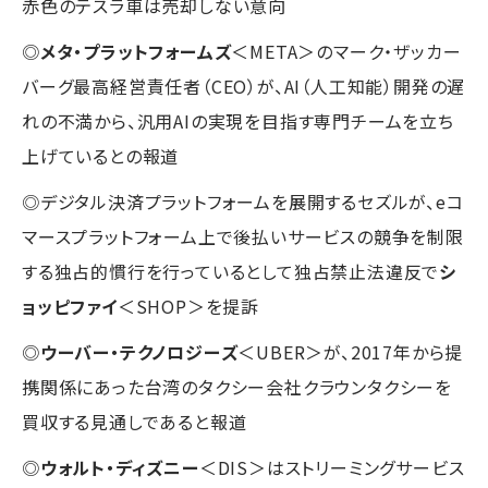
赤色のテスラ車は売却しない意向
◎
メタ・プラットフォームズ
＜META＞のマーク・ザッカー
バーグ最高経営責任者（CEO）が、AI（人工知能）開発の遅
れの不満から、汎用AIの実現を目指す専門チームを立ち
上げているとの報道
◎デジタル決済プラットフォームを展開するセズルが、eコ
マースプラットフォーム上で後払いサービスの競争を制限
する独占的慣行を行っているとして独占禁止法違反で
シ
ョッピファイ
＜SHOP＞を提訴
◎
ウーバー・テクノロジーズ
＜UBER＞が、2017年から提
携関係にあった台湾のタクシー会社クラウンタクシーを
買収する見通しであると報道
◎
ウォルト・ディズニー
＜DIS＞はストリーミングサービス