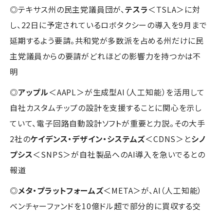
◎テキサス州の民主党議員団が、
テスラ
＜TSLA＞に対
し、22日に予定されているロボタクシーの導入を9月まで
延期するよう要請。共和党が多数派を占める州だけに民
主党議員からの要請がどれほどの影響力を持つかは不
明
◎
アップル
＜AAPL＞が生成型AI（人工知能）を活用して
自社カスタムチップの設計を支援することに関心を示し
ていて、電子回路自動設計ソフトが重要と力説。その大手
2社の
ケイデンス・デザイン・システムズ
＜CDNS＞と
シノ
プシス
＜SNPS＞が自社製品へのAI導入を急いでるとの
報道
◎
メタ・プラットフォームズ
＜META＞が、AI（人工知能）
ベンチャーファンドを10億ドル超で部分的に買収する交