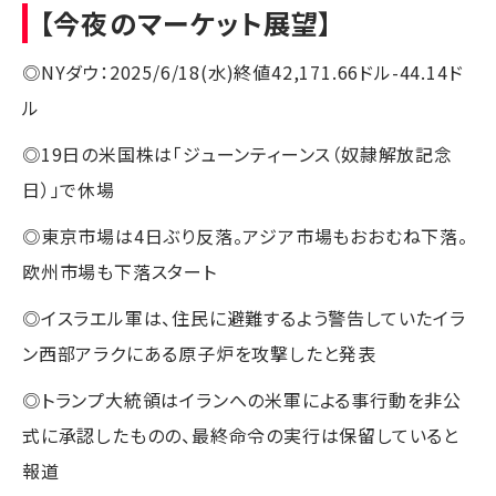
【今夜のマーケット展望】
◎NYダウ：2025/6/18(水)終値42,171.66ドル-44.14ド
ル
◎19日の米国株は「ジューンティーンス（奴隷解放記念
日）」で休場
◎東京市場は4日ぶり反落。アジア市場もおおむね下落。
欧州市場も下落スタート
◎イスラエル軍は、住民に避難するよう警告していたイラ
ン西部アラクにある原子炉を攻撃したと発表
◎トランプ大統領はイランへの米軍による事行動を非公
式に承認したものの、最終命令の実行は保留していると
報道