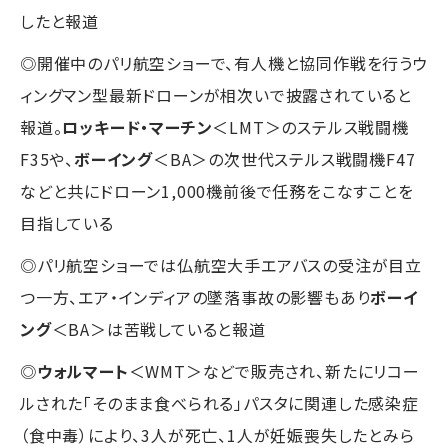
したと報道
◎開催中のパリ航空ショーで、有人機と協同作戦を行うウ
ィングマン型最新ドローンが相次いで披露されていると
報道。
ロッキード・マーチン
＜LMT＞のステルス戦闘機
F35や、
ボーイング
＜BA＞の次世代ステルス戦闘機F47
などと共にドローン1,000機前後で任務をこなすことを
目指している
◎パリ航空ショーでは仏航空大手エアバスの受注が目立
つ一方、エア・インディアの墜落事故の影響もあり
ボーイ
ング
＜BA＞は苦戦していると報道
◎
ウォルマート
＜WMT＞などで販売され、新たにリコー
ルされた「そのまま食べられる」パスタに関連した感染症
（食中毒）により、3人が死亡、1人が妊娠喪失したとみら