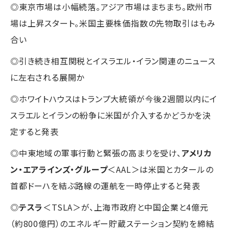
◎東京市場は小幅続落。アジア市場はまちまち。欧州市
場は上昇スタート。米国主要株価指数の先物取引はもみ
合い
◎引き続き相互関税とイスラエル・イラン関連のニュース
に左右される展開か
◎ホワイトハウスはトランプ大統領が今後2週間以内にイ
スラエルとイランの紛争に米国が介入するかどうかを決
定すると発表
◎中東地域の軍事行動と緊張の高まりを受け、
アメリカ
ン・エアラインズ・グループ
＜AAL＞は米国とカタールの
首都ドーハを結ぶ路線の運航を一時停止すると発表
◎
テスラ
＜TSLA＞が、上海市政府と中国企業と4億元
（約800億円）のエネルギー貯蔵ステーション契約を締結