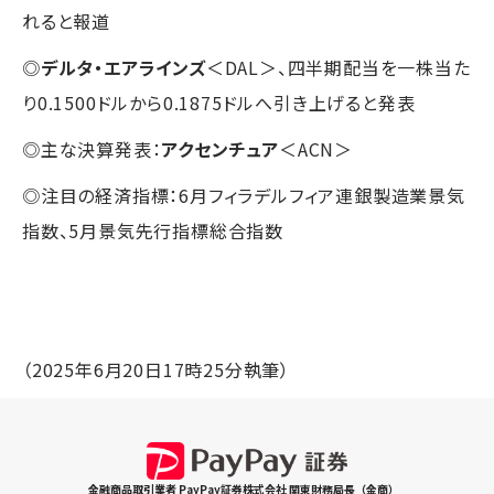
れると報道
◎
デルタ・エアラインズ
＜DAL＞、四半期配当を一株当た
り0.1500ドルから0.1875ドルへ引き上げると発表
◎主な決算発表：
アクセンチュア
＜ACN＞
◎注目の経済指標：6月フィラデルフィア連銀製造業景気
指数、5月景気先行指標総合指数
（2025年6月20日17時25分執筆）
金融商品取引業者 PayPay証券株式会社 関東財務局長（金商）