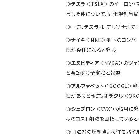
◎
テスラ
＜TSLA＞のイーロン
言した件について、同州規制当
◎一方、
テスラ
は、アリゾナ州で
◎
ナイキ
＜NKE＞傘下のコンバ
氏が後任になると発表
◎
エヌビディア
＜NVDA＞のジ
と会談する予定だと報道
◎
アルファベット
＜GOOGL＞
性があると報道。
オラクル
＜ORC
◎
シェブロン
＜CVX＞が2月に
ルのコスト削減を目指していると
◎司法省の規制当局が
Tモバイル