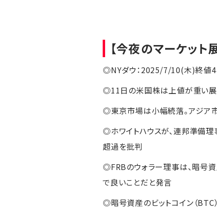
【今夜のマーケット
◎NYダウ：2025/7/10(木)終値44
◎11日の米国株は上値が重い
◎東京市場は小幅続落。アジア
◎ホワイトハウスが、連邦準備理
超過を批判
◎FRBのウォラー理事は、暗号
で良いことだと発言
◎暗号資産のビットコイン（BTC