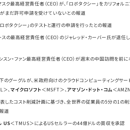
・マスク最高経営責任者（CEO）が、「ロボタクシー」をカリフォ
局がまだ許可申請を受けていないとの報道
「ロボタクシー」のテストと運行の申請を行ったとの報道
ースの最高経営責任者（CEO）のジャレッド・カーバー氏が退任
ェンスン・ファン最高経営責任者（CEO）が週末の中国訪問を前
傘下のグーグルが、米政府向けのクラウドコンピューティングサ
L＞、
マイクロソフト
＜MSFT＞、
アマゾン・ドット・コム
＜AM
発表したコスト削減計画に基づき、全世界の従業員の5分の1の削
報道
 US
＜TMUS＞によるUSセルラーの44億ドルの買収を承認