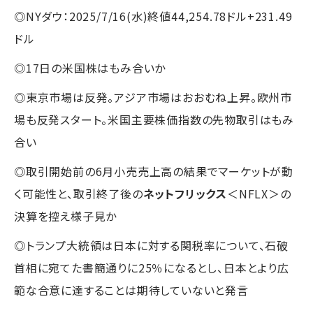
◎NYダウ：2025/7/16(水)終値44,254.78ドル+231.49
ドル
◎17日の米国株はもみ合いか
◎東京市場は反発。アジア市場はおおむね上昇。欧州市
場も反発スタート。米国主要株価指数の先物取引はもみ
合い
◎取引開始前の6月小売売上高の結果でマーケットが動
く可能性と、取引終了後の
ネットフリックス
＜NFLX＞の
決算を控え様子見か
◎トランプ大統領は日本に対する関税率について、石破
首相に宛てた書簡通りに25％になるとし、日本とより広
範な合意に達することは期待していないと発言