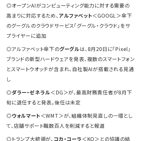
◎オープンAIがコンピューティング能力に対する需要の
高まりに対応するため、
アルファベット
＜GOOGL＞傘下
のグーグルのクラウドサービス「グーグル・クラウド」をサ
プライヤーに追加
◎アルファベット傘下の
グーグル
は、8月20日に「Pixel」
ブランドの新型ハードウェアを発表、複数のスマートフォン
とスマートウオッチが含まれ、自社製AIが搭載される見通
し
◎
ダラー・ゼネラル
＜DG＞が、最高財務責任者が8月下
旬に退任すると発表。後任は未定
◎
ウォルマート
＜WMT＞が、組織体制見直しの一環とし
て、店舗サポート職数百人を削減すると報道
◎トランプ大統領が、
コカ・コーラ
＜KO＞との協議の結