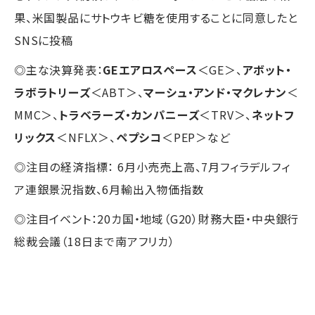
果、米国製品にサトウキビ糖を使用することに同意したと
SNSに投稿
◎主な決算発表：
GEエアロスペース
＜GE＞、
アボット・
ラボラトリーズ
＜ABT＞、
マーシュ・アンド・マクレナン
＜
MMC＞、
トラベラーズ・カンパニーズ
＜TRV＞、
ネットフ
リックス
＜NFLX＞、
ペプシコ
＜PEP＞など
◎注目の経済指標： 6月小売売上高、7月フィラデルフィ
ア連銀景況指数、6月輸出入物価指数
◎注目イベント：20カ国・地域（G20）財務大臣・中央銀行
総裁会議（18日まで南アフリカ）