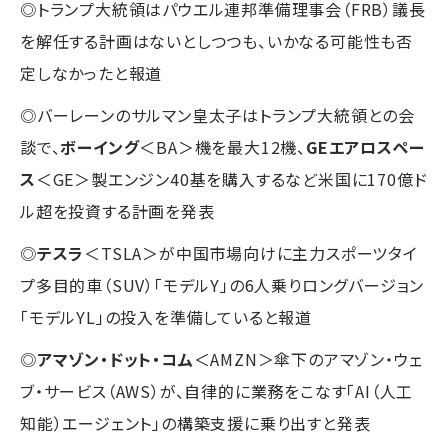
◎トランプ大統領はパウエル連邦準備理事会（FRB）議長
を解任する計画はないとしつつも、いかなる可能性も否
定しなかったと報道
◎バーレーンのサルマン皇太子はトランプ大統領との会
談で、
ボーイング
＜BA＞機を最大12機、
GEエアロスペー
ス
＜GE＞製エンジン40基を購入するなど米国に170億ド
ル超を投資する計画を発表
◎
テスラ
＜TSLA＞が中国市場向けに主力スポーツタイ
プ多目的車（SUV）「モデルY」の6人乗りロングバージョン
「モデルYL」の投入を準備していると報道
◎
アマゾン・ドット・コム
＜AMZN＞傘下のアマゾン・ウェ
ブ・サービス（AWS）が、自律的に業務をこなす「AI（人工
知能）エージェント」の構築支援に乗り出すと発表