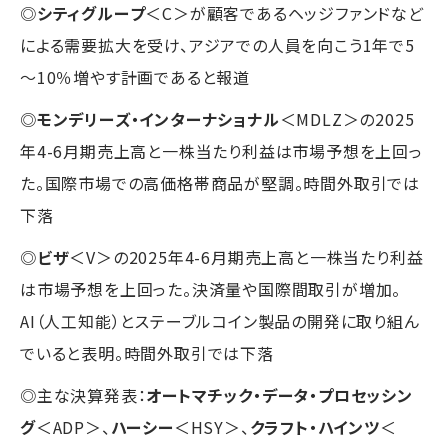
◎
シティグループ
＜C＞が顧客であるヘッジファンドなど
による需要拡大を受け、アジアでの人員を向こう1年で5
～10％増やす計画であると報道
◎
モンデリーズ・インターナショナル
＜MDLZ＞の2025
年4-6月期売上高と一株当たり利益は市場予想を上回っ
た。国際市場での高価格帯商品が堅調。時間外取引では
下落
◎
ビザ
＜V＞の2025年4-6月期売上高と一株当たり利益
は市場予想を上回った。決済量や国際間取引が増加。
AI（人工知能）とステーブルコイン製品の開発に取り組ん
でいると表明。時間外取引では下落
◎主な決算発表：
オートマチック・データ・プロセッシン
グ
＜ADP＞、
ハーシー
＜HSY＞、
クラフト・ハインツ
＜