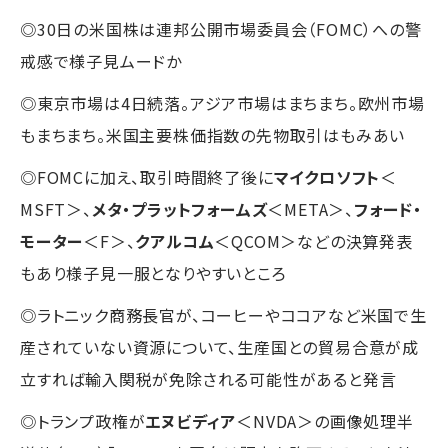
◎30日の米国株は連邦公開市場委員会（FOMC）への警
戒感で様子見ムードか
◎東京市場は4日続落。アジア市場はまちまち。欧州市場
もまちまち。米国主要株価指数の先物取引はもみあい
◎FOMCに加え、取引時間終了後に
マイクロソフト
＜
MSFT＞、
メタ・プラットフォームズ
＜META＞、
フォード・
モーター
＜F＞、
クアルコム
＜QCOM＞などの決算発表
もあり様子見一服となりやすいところ
◎ラトニック商務長官が、コーヒーやココアなど米国で生
産されていない資源について、生産国との貿易合意が成
立すれば輸入関税が免除される可能性があると発言
◎トランプ政権が
エヌビディア
＜NVDA＞の画像処理半