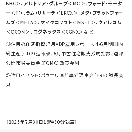
KHC＞、
アルトリア・グループ
＜MO＞、
フォード・モータ
ー
＜F＞、
ラム・リサーチ
＜LRCX＞、
メタ・プラットフォー
ムズ
＜META＞、
マイクロソフト
＜MSFT＞、
クアルコム
＜QCOM＞、
コグネックス
＜CGNX＞など
◎注目の経済指標：7月ADP雇用レポート、4-6月期国内
総生産（GDP）速報値、6月中古住宅販売成約指数、連邦
公開市場委員会（FOMC）政策金利
◎注目イベント：パウエル連邦準備理事会（FRB）議長会
見
（2025年7月30日16時30分執筆）