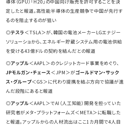
導体（GPU）「H20」の中国向け販売を許可することを決
定したと報道。高性能半導体の生産競争で中国が先行す
るのを阻止するのが狙い
◎
テスラ
＜TSLA＞が、韓国の電池メーカーLGエナジー
ソリューショから、エネルギー貯蔵システム用の電池供給
を受ける43億ドルの契約を結んだとの報道
◎
アップル
＜AAPL＞のクレジットカード事業をめぐり、
JPモルガン・チェース
＜JPM＞が
ゴールドマン・サック
ス・グループ
＜GS＞に代わり提携を結ぶ方向で協議が進
んだ段階にあると報道
◎
アップル
＜AAPL＞でAI（人工知能）開発を担っていた
研究者がメタ・プラットフォームズ＜META＞に転職した
と報道。アップルからの人材流出はここ1カ月間で4人目