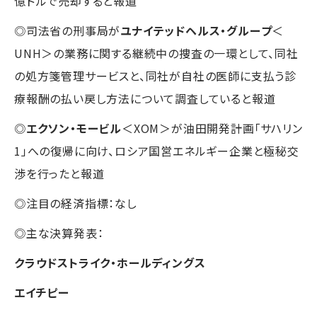
億ドルで売却すると報道
◎司法省の刑事局が
ユナイテッドヘルス・グループ
＜
UNH＞の業務に関する継続中の捜査の一環として、同社
の処方箋管理サービスと、同社が自社の医師に支払う診
療報酬の払い戻し方法について調査していると報道
◎
エクソン・モービル
＜XOM＞が油田開発計画「サハリン
1」への復帰に向け、ロシア国営エネルギー企業と極秘交
渉を行ったと報道
◎注目の経済指標：なし
◎主な決算発表：
クラウドストライク・ホールディングス
エイチピー