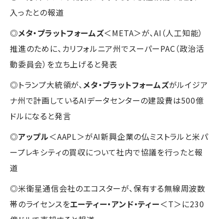
入ったとの報道
◎
メタ・プラットフォームズ
＜META＞が、AI（人工知能）
推進のために、カリフォルニア州でスーパーPAC（政治活
動委員会）を立ち上げると発表
◎トランプ大統領が、
メタ・プラットフォームズ
がルイジア
ナ州で計画しているAIデータセンターの建設費は500億
ドルになると発言
◎
アップル
＜AAPL＞がAI新興企業の仏ミストラルと米パ
ープレキシティの買収について社内で協議を行ったと報
道
◎米衛星通信会社のエコスターが、保有する無線周波数
帯のライセンスを
エーティー・アンド・ティー
＜T＞に230