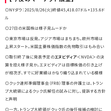
◎NYダウ：2025/8/26(火)終値45,418.07ドル+135.6ド
ル
◎27日の米国株は様子見ムードか
◎東京市場は反発。アジア市場はまちまち。欧州市場は
上昇スタート。米国主要株価指数の先物取引はもみ合い
◎取引終了後に発表予定の
エヌビディア
＜NVDA＞の決
算を控え様子見か。エヌビディアは目標株価の引き上げ
が相次ぎ、すでに好業績はかなり織り込まれている模様
◎クック連邦準備理事会（FRB）理事の弁護士は、トラン
プ大統領によるクック氏解任の試みに対し、提訴する方針
と声明
◎一方、トランプ大統領がクック氏の後任候補の検討に