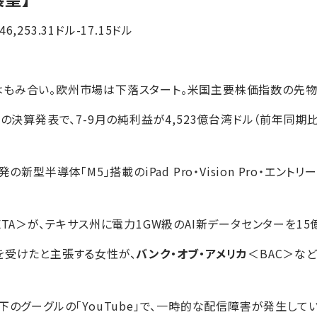
6,253.31ドル-17.15ドル
はもみ合い。欧州市場は下落スタート。米国主要株価指数の先
の決算発表で、7-9月の純利益が4,523億台湾ドル（前年同期比
の新型半導体「M5」搭載のiPad Pro・Vision Pro・エントリ
ETA＞が、テキサス州に電力1GW級のAI新データセンターを1
を受けたと主張する女性が、
バンク・オブ・アメリカ
＜BAC＞な
傘下のグーグルの「YouTube」で、一時的な配信障害が発生し