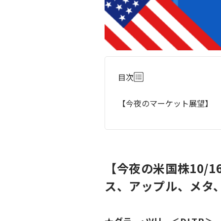
目次
【今夜のマーケット展望】
【今夜の米国株10/
ス、アップル、メタ
★
ダラー・ツリー
＜DLTR＞