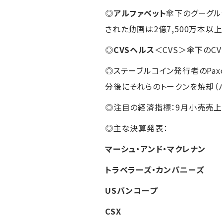
◎
アルファベット
傘下のグーグルが
された動画は2億7,500万本以
◎
CVSヘルス
＜CVS＞傘下のC
◎ステーブルコイン発行者のPaxo
分後にそれらのトークンを焼却（
◎注目の経済指標：9月小売売上高
◎主な決算発表：
マーシュ・アンド・マクレナン
トラベラーズ・カンパニーズ
USバンコープ
CSX