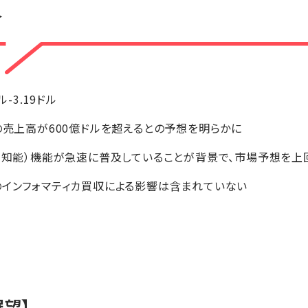
＞
ドル-3.19ドル
の売上高が600億ドルを超えるとの予想を明らかに
人工知能）機能が急速に普及していることが背景で、市場予想を上
のインフォマティカ買収による影響は含まれていない
展望】