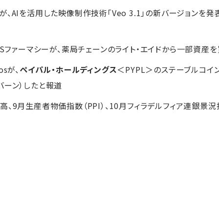
、AIを活用した映像制作技術「Veo 3.1」の新バージョンを
上
VSファーマシーが、薬局チェーンのライト・エイドから一部資産
sが、
ペイパル・ホールディングス
＜PYPL＞のステーブルコイ
バーン）したと報道
、9月生産者物価指数（PPI）、10月フィラデルフィア連銀景況