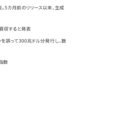
発表。5カ月前のリリース以来、生成
を買収すると発表
ンを誤って300兆ドル分発行し、数
指数