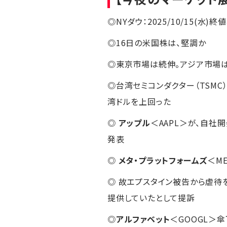
◎NYダウ：2025/10/15(水)終値4
◎16日の米国株は、堅調か
◎東京市場は続伸。アジア市場
◎台湾セミコンダクター（TSMC）
湾ドルを上回った
◎
アップル
＜AAPL＞が、自社開発
発表
◎
メタ・プラットフォームズ
＜M
◎ 故エプスタイン被告から虐待
提供していたとして提訴
◎
アルファベット
＜GOOGL＞