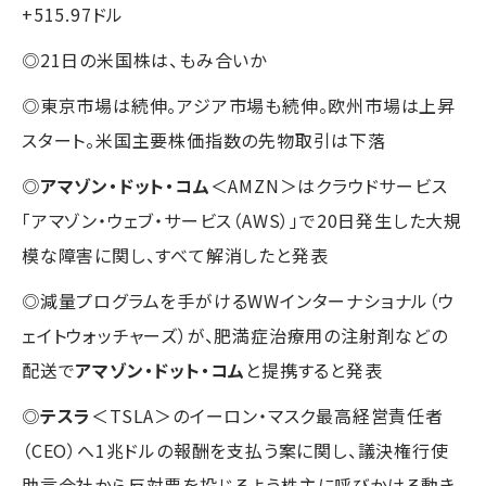
+515.97ドル
◎21日の米国株は、もみ合いか
◎東京市場は続伸。アジア市場も続伸。欧州市場は上昇
スタート。米国主要株価指数の先物取引は下落
◎
アマゾン・ドット・コム
＜AMZN＞はクラウドサービス
「アマゾン・ウェブ・サービス（AWS）」で20日発生した大規
模な障害に関し、すべて解消したと発表
◎減量プログラムを手がけるWWインターナショナル（ウ
ェイトウォッチャーズ）が、肥満症治療用の注射剤などの
配送で
アマゾン・ドット・コム
と提携すると発表
◎
テスラ
＜TSLA＞のイーロン・マスク最高経営責任者
（CEO）へ1兆ドルの報酬を支払う案に関し、議決権行使
助言会社から反対票を投じるよう株主に呼びかける動き