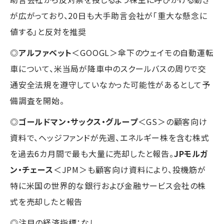
が広がっており、20日も大手助言会社が「重大な懸念に
値する」と反対を推奨
◎
アルファベット
＜GOOGL＞傘下のウェイモの自動運転
車について、米当局が降車中のスクールバスの周りで交
通安全法規を遵守していなかった可能性があるとして予
備調査を開始。
◎
ゴールドマン・サックス・グループ
＜GS＞の顧客向け
資料で、ヘッジファンドが先週、エネルギー株を含む株式
を過去6カ月間で最も大量に売却したと報告。
JPモルガ
ン・チェース
＜JPM＞も顧客向け資料により、投機筋が
特に米国の世界的な銀行および金融サービス会社の株
式を売却したと報告
◎注目の経済指標：なし