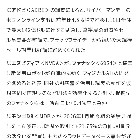
◎
アドビ
＜ADBE＞の調査によると、サイバーマンデーの
米国オンライン支出は前年比4.5％増で推移し、1日全体
で最大142億ドルに達する見通し。富裕層の消費やセー
ル品需要が堅調で、ブラックフライデーから続いた大規模
セール期間は好調に締めくくられた
◎
エヌビディア
＜NVDA＞が、
ファナック
＜6954＞と協業
し産業用ロボットが自律的に動く「フィジカルAI」の開発
を進めると発表。同社のAI基盤を活用し現実の動作を仮
想空間で再現するなど開発を効率化する方針で、提携先
のファナック株は一時前日比+9.4％高と急伸
◎
モンゴDB
＜MDB＞が、2026年1月期今期の業績見通
しを上方修正し、時間外取引で+21.75%の急伸。AI開発
の活発化を背景に主力のクラウドデータベース需要が好