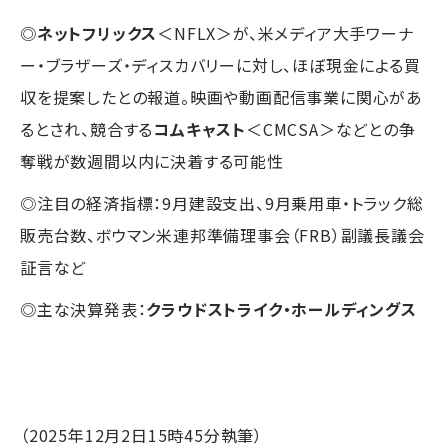
◎
ネットフリックス
＜NFLX＞が、米メディア大手ワーナ
ー・ブラザーズ・ディスカバリーに対し、ほぼ現金による買
収を提案したとの報道。映画や動画配信事業に関心があ
るとされ、競合する
コムキャスト
＜CMCSA＞などとの争
奪戦が数週間以内に決着する可能性
◎注目の経済指標：9月建設支出、9月乗用車・トラック総
販売台数、ボウマン米連邦準備理事会（FRB）副議長議会
証言など
◎主な決算発表：
クラウドストライク・ホールディングス
（2025年12月2日15時45分執筆）