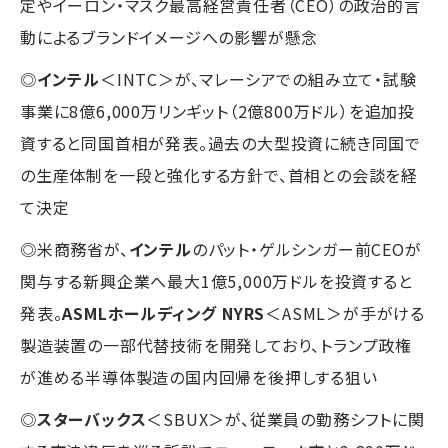
定やイーロン・マスク最高経営責任者（CEO）の政治的言
動によるブランドイメージへの影響が懸念
◎
インテル
＜INTC＞が、マレーシアでの組み立て・試験
事業に8億6,000万リンギット（2億800万ドル）を追加投
資すると同国首相が発表。過去の大型投資に続き同国で
の生産体制を一段と強化する方針で、首相との会談を経
て決定
◎米商務省が、
インテル
のパット・ゲルシンガー前CEOが
関与する新興企業へ最大1億5,000万ドルを投資すると
発表。
ASMLホールディング NYRS
＜ASML＞が手がける
製造装置の一部代替技術を開発しており、トランプ政権
が進める半導体製造の国内回帰を後押しする狙い
◎
スターバックス
＜SBUX＞が、従業員の勤務シフトに関