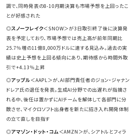
調で、同時発表の8-10月期決算も市場予想を上回ったこ
とが好感された
◎
スノーフレイク
＜SNOW＞が3日取引終了後に決算発
表を予定しており、市場予想では売上高が前年同期比
25.7％増の11億8,000万ドルに達する見込み。過去の実
績は史上予想を上回る傾向にあり、期待感から時間外取
引で+4.13％上昇
◎
アップル
＜AAPL＞が、AI部門責任者のジョン・ジャナン
ドレア氏の退任を発表。生成AI分野での出遅れが指摘さ
れる中、後任は置かずにAIチームを解体して各部門に分
散させ、マイクロソフト出身者を新たに招き入れ開発体制
の立て直しを目指す
◎
アマゾン・ドット・コム
＜AMZN＞が、シアトルとフィラ