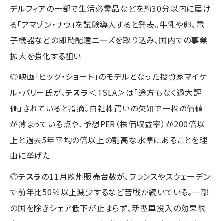
デルフィアの一部で生活必需品などを約30分以内に届け
る「アマゾン・ナウ」を試験導入すると発表。牛乳や卵、電
子機器などの即時配達ニーズを取り込み、国内での事業
拡大を強化する狙い
◎映画「ビッグ・ショート」のモデルとなった投資家マイケ
ル・バリー氏が、
テスラ
＜TSLA＞は「途方もなく過大評
価」されていると指摘。自社株買いの欠如で一株の価値
が薄まっている点や、予想PER（株価収益率）が200倍以
上と過去5年平均の倍以上の割高な水準にあることを理
由に挙げた
◎
テスラ
の11月欧州販売台数が、フランスやスウェーデン
で前年比50％以上減少するなど苦戦が続いている。一部
の国を除きシェア低下が止まらず、新型車投入の効果限