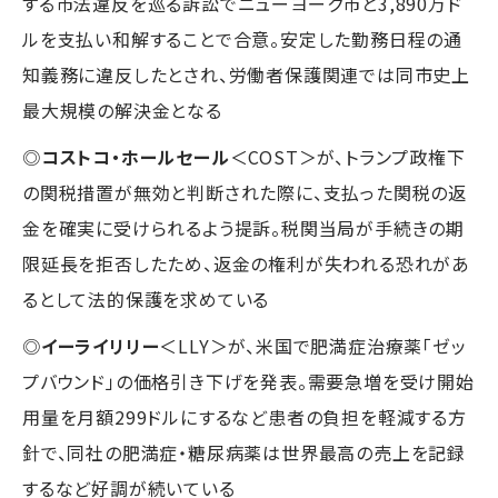
する市法違反を巡る訴訟でニューヨーク市と3,890万ド
ルを支払い和解することで合意。安定した勤務日程の通
知義務に違反したとされ、労働者保護関連では同市史上
最大規模の解決金となる
◎
コストコ・ホールセール
＜COST＞が、トランプ政権下
の関税措置が無効と判断された際に、支払った関税の返
金を確実に受けられるよう提訴。税関当局が手続きの期
限延長を拒否したため、返金の権利が失われる恐れがあ
るとして法的保護を求めている
◎
イーライリリー
＜LLY＞が、米国で肥満症治療薬「ゼッ
プバウンド」の価格引き下げを発表。需要急増を受け開始
用量を月額299ドルにするなど患者の負担を軽減する方
針で、同社の肥満症・糖尿病薬は世界最高の売上を記録
するなど好調が続いている