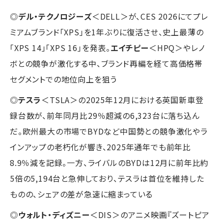
◎
デル・テクノロジーズ
＜DELL＞が、CES 2026にてプレ
ミアムブランド「XPS」を1年ぶりに復活させ、史上最薄の
「XPS 14」「XPS 16」を発表。
エイチピー
＜HPQ＞やレノ
ボとの競争が激化する中、ブランド再編を経て高価格帯
セグメントでの地位向上を狙う
◎
テスラ
＜TSLA＞の2025年12月における英国新車登
録台数が、前年同月比29％超減の6,323台に落ち込ん
だ。欧州最大の市場でBYDなど中国勢との競争激化やラ
インアップの老朽化が響き、2025年通年でも前年比
8.9％減を記録。一方、ライバルのBYDは12月に前年比約
5倍の5,194台と急伸しており、テスラは首位を維持した
ものの、シェアの差が急速に縮まっている
◎
ウォルト・ディズニー
＜DIS＞のアニメ映画『ズートピア