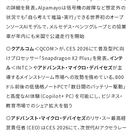
の詳細を発表。Alpamayoは信号機の故障など想定外の
状況でも「自ら考えて推論・実行」できる世界初のオープ
ンソースAIモデルで、メルセデス・ベンツグループとの協業
車が年内にも米国で公道走行を開始
◎
クアルコム
＜QCOM＞が、CES 2026にて普及型PC向
けプロセッサー「Snapdragon X2 Plus」を発表。
インテ
ル
＜INTC＞や
アドバンスト・マイクロ・デバイセズ
が主
導するメインストリーム市場への攻勢を強めている。800
ドル前後の低価格ノートPCで「数日間のバッテリー駆動」
と高度なAI体験（Copilot+ PC）を可能にし、ビジネス・
教育市場でのシェア拡大を狙う
◎
アドバンスト・マイクロ・デバイセズ
のリサ・スー最高経
営責任者（CEO）はCES 2026にて、次世代AIアクセラレー