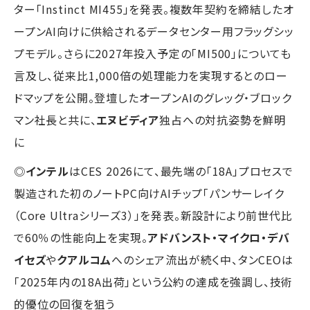
ター「Instinct MI455」を発表。複数年契約を締結したオ
ープンAI向けに供給されるデータセンター用フラッグシッ
プモデル。さらに2027年投入予定の「MI500」についても
言及し、従来比1,000倍の処理能力を実現するとのロー
ドマップを公開。登壇したオープンAIのグレッグ・ブロック
マン社長と共に、
エヌビディア
独占への対抗姿勢を鮮明
に
◎
インテル
はCES 2026にて、最先端の「18A」プロセスで
製造された初のノートPC向けAIチップ「パンサーレイク
（Core Ultraシリーズ3）」を発表。新設計により前世代比
で60％の性能向上を実現。
アドバンスト・マイクロ・デバ
イセズ
や
クアルコム
へのシェア流出が続く中、タンCEOは
「2025年内の18A出荷」という公約の達成を強調し、技術
的優位の回復を狙う