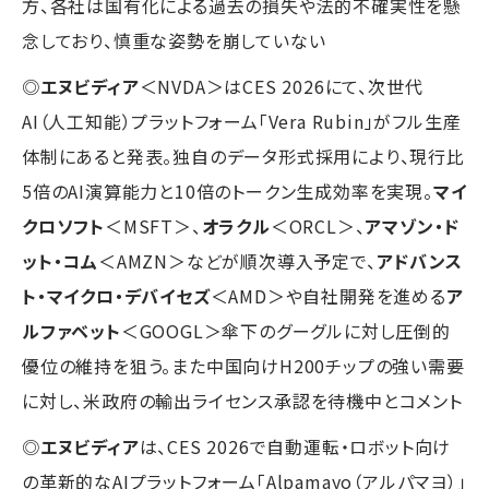
方、各社は国有化による過去の損失や法的不確実性を懸
念しており、慎重な姿勢を崩していない
◎
エヌビディア
＜NVDA＞はCES 2026にて、次世代
AI（人工知能）プラットフォーム「Vera Rubin」がフル生産
体制にあると発表。独自のデータ形式採用により、現行比
5倍のAI演算能力と10倍のトークン生成効率を実現。
マイ
クロソフト
＜MSFT＞、
オラクル
＜ORCL＞、
アマゾン・ド
ット・コム
＜AMZN＞などが順次導入予定で、
アドバンス
ト・マイクロ・デバイセズ
＜AMD＞や自社開発を進める
ア
ルファベット
＜GOOGL＞傘下のグーグルに対し圧倒的
優位の維持を狙う。また中国向けH200チップの強い需要
に対し、米政府の輸出ライセンス承認を待機中とコメント
◎
エヌビディア
は、CES 2026で自動運転・ロボット向け
の革新的なAIプラットフォーム「Alpamayo（アルパマヨ）」