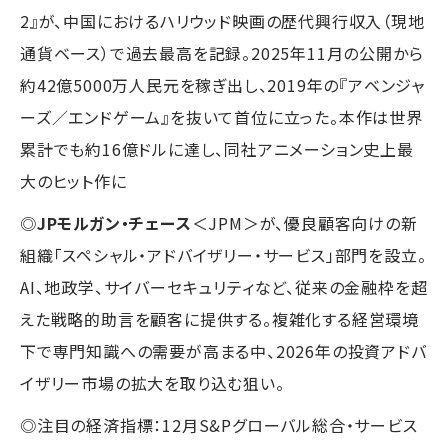
2』が、中国におけるハリウッド映画の歴代興行収入（現地
通貨ベース）で過去最高を記録。2025年11月の公開から
約42億5000万人民元を稼ぎ出し、2019年の『アベンジャ
ーズ／エンドゲーム』を抜いて首位に立った。本作は世界
累計でも約16億ドルに達し、同社アニメーション史上最
大のヒット作に
◎
JPモルガン・チェース
＜JPM＞が、優良顧客向けの新
組織「スペシャル・アドバイザリー・サービス」部門を設立。
AI、地政学、サイバーセキュリティなど、従来の金融枠を超
えた戦略的助言を顧客に提供する。複雑化する経営環境
下で専門知識への需要が高まる中、2026年の投資アドバ
イザリー市場の拡大を取り込む狙い。
◎注目の経済指標：12月S&Pグローバル総合・サービス