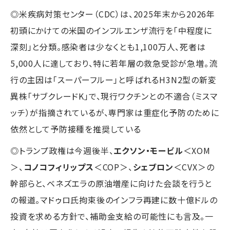
◎米疾病対策センター（CDC）は、2025年末から2026年
初頭にかけての米国のインフルエンザ流行を「中程度に
深刻」と分類。感染者は少なくとも1,100万人、死者は
5,000人に達しており、特に若年層の救急受診が急増。流
行の主因は「スーパーフルー」と呼ばれるH3N2型の新変
異株「サブクレードK」で、現行ワクチンとの不適合（ミスマ
ッチ）が指摘されているが、専門家は重症化予防のために
依然として予防接種を推奨している
◎トランプ政権は今週後半、
エクソン・モービル
＜XOM
＞、
コノコフィリップス
＜COP＞、
シェブロン
＜CVX＞の
幹部らと、ベネズエラの原油増産に向けた会談を行うと
の報道。マドゥロ氏拘束後のインフラ再建に数十億ドルの
投資を求める方針で、補助金支給の可能性にも言及。一