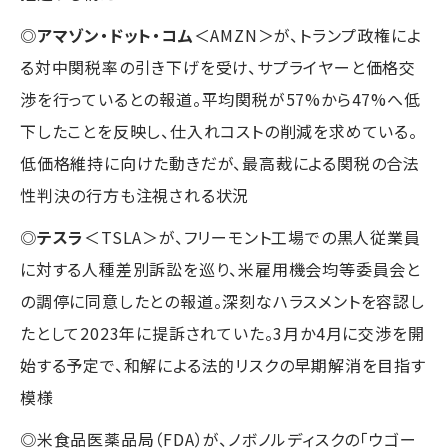
◎
アマゾン・ドット・コム
＜AMZN＞が、トランプ政権によ
る対中関税率の引き下げを受け、サプライヤーと価格交
渉を行っているとの報道。平均関税が57%から47%へ低
下したことを反映し、仕入れコストの削減を求めている。
低価格維持に向けた動きだが、最高裁による関税の合法
性判決の行方も注視される状況
◎
テスラ
＜TSLA＞が、フリーモント工場での黒人従業員
に対する人種差別訴訟を巡り、米雇用機会均等委員会と
の調停に同意したとの報道。深刻なハラスメントを容認し
たとして2023年に提訴されていた。3月か4月に交渉を開
始する予定で、和解による法的リスクの早期解消を目指す
模様
◎米食品医薬品局（FDA）が、ノボノルディスクの「ウゴー