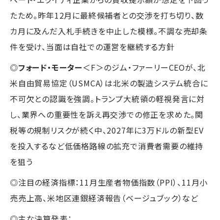
たため。昨年12月に最終候補者との交渉を打ち切り、数
カ月に及んだ入札手続きを中止した模様。不調な売却条
件を受け、当面は自社での運営を継続する方針
◎
フォード・モーター
＜F＞のジム・ファーリーCEOが、北
米自由貿易協定（USMCA）は北米の製造システム統合に
不可欠との認識を強調。トランプ大統領の軽視発言に対
し、業界への重要性を訴え再交渉での修正を求めた。関
税等の規制リスクが続く中、2027年に3万ドルの新型EV
を投入するなど低価格路線の拡充で消費者需要の維持
を狙う
◎注目の経済指標：11月生産者物価指数（PPI）、11月小
売売上高、米地区連銀経済報告（ベージュブック）など
◎主な決算発表：