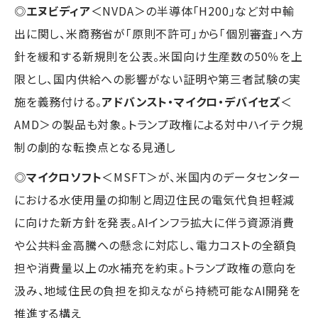
◎
エヌビディア
＜NVDA＞の半導体「H200」など対中輸
出に関し、米商務省が「原則不許可」から「個別審査」へ方
針を緩和する新規則を公表。米国向け生産数の50％を上
限とし、国内供給への影響がない証明や第三者試験の実
施を義務付ける。
アドバンスト・マイクロ・デバイセズ
＜
AMD＞の製品も対象。トランプ政権による対中ハイテク規
制の劇的な転換点となる見通し
◎
マイクロソフト
＜MSFT＞が、米国内のデータセンター
における水使用量の抑制と周辺住民の電気代負担軽減
に向けた新方針を発表。AIインフラ拡大に伴う資源消費
や公共料金高騰への懸念に対応し、電力コストの全額負
担や消費量以上の水補充を約束。トランプ政権の意向を
汲み、地域住民の負担を抑えながら持続可能なAI開発を
推進する構え