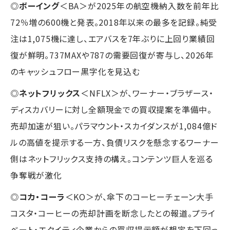
◎
ボーイング
＜BA＞が2025年の航空機納入数を前年比
72％増の600機と発表。2018年以来の最多を記録。純受
注は1,075機に達し、エアバスを7年ぶりに上回り業績回
復が鮮明。737MAXや787の需要回復が寄与し、2026年
のキャッシュフロー黒字化を見込む
◎
ネットフリックス
＜NFLX＞が、ワーナー・ブラザース・
ディスカバリーに対し全額現金での買収提案を準備中。
売却加速が狙い。パラマウント・スカイダンスが1,084億ド
ルの高値を提示する一方、負債リスクを懸念するワーナー
側はネットフリックス支持の構え。コンテンツ巨人を巡る
争奪戦が激化
◎
コカ・コーラ
＜KO＞が、傘下のコーヒーチェーン大手
コスタ・コーヒーの売却計画を断念したとの報道。プライ
ベート・エクイティ企業からの買収提示額が想定を下回っ