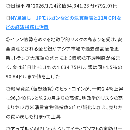
◎日経平均：2026/1/14終値54,341.23円+792.07円
◎
NY見通し－JPモルガンなどの決算発表と12月CPIな
どの経済指標に注目
◎イラン情勢をめぐる地政学的リスクの高まりを受け、安
全資産とされる金と銀がアジア市場で過去最高値を更
新。トランプ大統領の発言により情勢の不透明感が強ま
り、金は前日比+1.1％の4,634.75ドル、銀は同+4.5％の
90.84ドルまで値を上げた
◎暗号資産（仮想通貨）のビットコインが、一時2.4％上昇
し96,348ドルと約2カ月ぶりの高値。地政学的リスクの高
まりや12月米消費者物価指数の伸び鈍化に加え、売り方
の買い戻しも相まって上昇
◎
アップル
＜AAPL＞が、クリエイティブソフトの定額サー