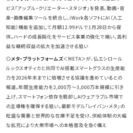
ビス「アップル・クリエーター・スタジオ」を発表。動画・音
楽・画像編集ツールを統合し、iWork各ソフトにAI（人工
知能）機能を追加して月額12.99ドルで1月28日から提
供。ハードの成長鈍化をサービス事業の強化で補い、高利
益な継続収益の拡大を加速させる狙い
◎
メタ・プラットフォームズ
＜META＞が、仏エシロール
ルックスオティカと共同でAI搭載スマートグラスの生産能
力を2026年末までに倍増させる協議を進めているとの
報道。年間生産能力を2,000万〜3,000万本規模に引き
上げ、スマートフォン依存を脱却しAIウェアラブル市場で
の主導権を確保する狙い。最新モデル「レイバン・メタ」の
旺盛な需要と世界的な在庫不足を受け、供給体制の大幅
な拡充により大衆市場への本格普及を急ぐ構え