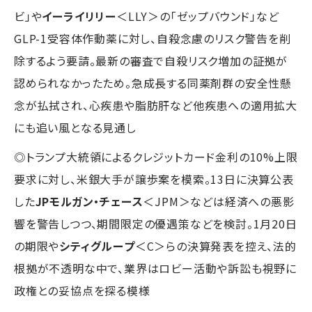
ビ」や
イーライリリー
＜LLY＞の「ゼップバウンド」など
GLP-1受容体作動薬に対し、自殺念慮のリスク警告を削
除するよう要請。最新の審査で自殺リスク増加の証拠が
認められなかったため。急成長する同薬剤群の安全性懸
念が払拭され、心疾患や脂肪肝など他疾患への適用拡大
にも追い風となる見通し
◎トランプ大統領によるクレジットカード金利の10%上限
要求に対し、米銀大手が譲歩案を模索。13日に決算公表
した
JPモルガン・チェース
＜JPM＞などは経済への悪影
響を警告しつつ、期間限定の優遇策などを検討。1月20日
の期限や
シティグループ
＜C＞らの決算発表を控え、法的
根拠が不透明な中で、業界はロビー活動や訴訟も視野に
政権との妥協点を探る模様