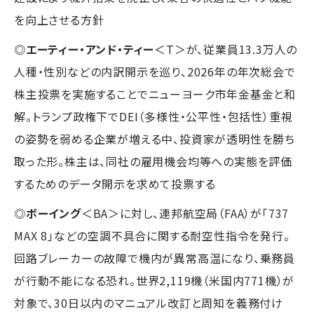
を向上させる方針
◎
エーティー・アンド・ティー
＜T＞が、従業員13.3万人の
人種・性別などの内訳開示を巡り、2026年の年次総会で
株主投票を実施することでニューヨーク市年金基金と和
解。トランプ政権下でDEI（多様性・公平性・包括性）重視
の姿勢を弱める企業が増える中、投資家が透明性を勝ち
取った形。株主は、同社の雇用機会均等への実態を評価
するためのデータ開示を求めて投票する
◎
ボーイング
＜BA＞に対し、連邦航空局（FAA）が「737
MAX 8」などの空調不具合に関する耐空性指令を発行。
回路ブレーカーの故障で機内が異常高温になり、乗務員
が行動不能になる恐れ。世界2,119機（米国内771機）が
対象で、30日以内のマニュアル改訂と周知を義務付け