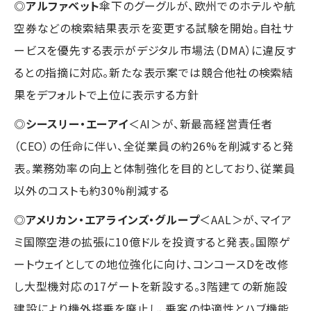
◎
アルファベット
傘下のグーグルが、欧州でのホテルや航
空券などの検索結果表示を変更する試験を開始。自社サ
ービスを優先する表示がデジタル市場法（DMA）に違反す
るとの指摘に対応。新たな表示案では競合他社の検索結
果をデフォルトで上位に表示する方針
◎
シースリー・エーアイ
＜AI＞が、新最高経営責任者
（CEO）の任命に伴い、全従業員の約26%を削減すると発
表。業務効率の向上と体制強化を目的としており、従業員
以外のコストも約30%削減する
◎
アメリカン・エアラインズ・グループ
＜AAL＞が、マイア
ミ国際空港の拡張に10億ドルを投資すると発表。国際ゲ
ートウェイとしての地位強化に向け、コンコースDを改修
し大型機対応の17ゲートを新設する。3階建ての新施設
建設により機外搭乗を廃止し、乗客の快適性とハブ機能