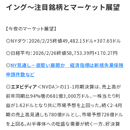
イング～注目銘柄とマーケット展望
【今夜のマーケット展望】
◎NYダウ：2026/2/25終値49,482.15ドル+307.65ドル
◎日経平均：2026/2/26終値58,753.39円+170.27円
◎
NY見通し－底堅い展開か 経済指標は新規失業保険
申請件数など
◎
エヌビディア
＜NVDA＞の11-1月期決算は、売上高が
前年同期比94%増の681億3,000万ドル、一株当たり利
益が1.62ドルとなり共に市場予想を上回った。続く2-4月
期の売上高見通しも780億ドルとし、市場予想726億ドル
を上回る。AI半導体への旺盛な需要が続く一方、好決算