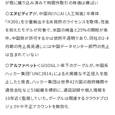
が既に織り込み済みで時間外取引の株価は横ばい
◎
エヌビディア
が、中国向けにAI（人工知能）半導体
「H200」を少量輸出する米政府のライセンスを取得。性能
を抑えたモデルが対象で、米国の検査と25%の関税が条
件。中国側が許可するかは依然不透明であり、同社の2-4
月期の売上高見通しには中国データセンター部門の売上
は含まれていない
◎
アルファベット
＜GOOGL＞傘下のグーグルが、中国系
ハッカー集団「UNC2814」による大規模な不正侵入を阻
止したと発表。ハッカー集団は世界42カ国の政府機関や
通信会社など53組織を標的に、通話記録や個人情報を
10年近く監視していた。グーグルは関連するクラウドプロ
ジェクトや不正アカウントを無効化