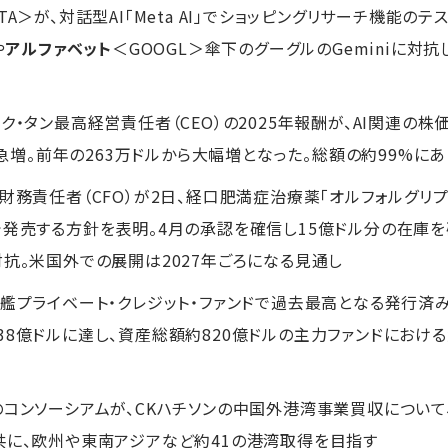
TA＞が、対話型AI「Meta AI」でショッピングリサーチ機能
や
アルファベット
＜GOOGL＞傘下のグーグルのGeminiに対
ック・タン最高経営責任者（CEO）の2025年報酬が、AI関連
）に急増。前年の263万ドルから大幅増となった。総額の約99%に
高財務責任者（CFO）が2日、経口肥満症治療薬「オルフォルグリプ
で発売する方針を表明。4月の承認を確信し15億ドル分の在庫
対抗。米国外での展開は2027年ごろになる見通し
旗艦プライベート・クレジット・ファンドで過去最高となる発行済み
38億ドルに達し、資産総額約820億ドルの主力ファンドにおけ
のコンソーシアムが、CKハチソンの中国外港湾事業買収につい
共に、欧州や東南アジアなど約41の港湾取得を目指す