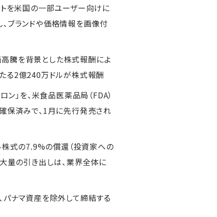
のテストを米国の一部ユーザー向けに
抗し、ブランドや価格情報を画像付
の株価高騰を背景とした株式報酬によ
あたる2億240万ドルが株式報酬
ロン」を、米食品医薬品局（FDA）
を確保済みで、1月に先行発売され
株式の7.9%の償還（投資家への
る大量の引き出しは、業界全体に
て、パナマ資産を除外して締結する