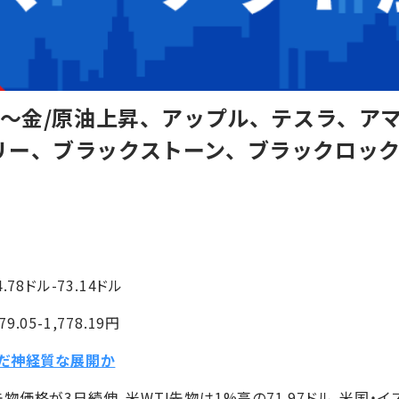
】～金/原油上昇、アップル、テスラ、ア
リー、ブラックストーン、ブラックロッ
.78ドル-73.14ドル
.05-1,778.19円
んだ神経質な展開か
価格が3日続伸。米WTI先物は1%高の71.97ドル。米国・