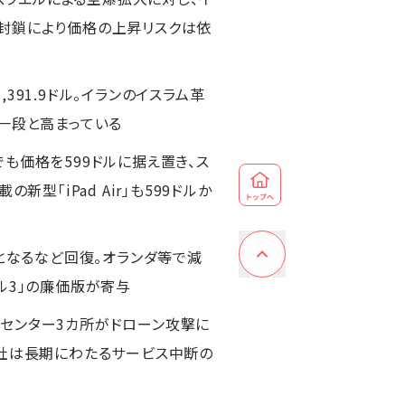
の封鎖により価格の上昇リスクは依
91.9ドル。イランのイスラム革
一段と高まっている
でも価格を599ドルに据え置き、ス
型「iPad Air」も599ドルか
超となるなど回復。オランダ等で減
ル3」の廉価版が寄与
ータセンター3カ所がドローン攻撃に
同社は長期にわたるサービス中断の