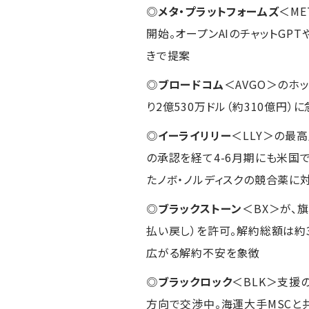
◎
メタ・プラットフォームズ
＜ME
開始。オープンAIのチャットGPT
きで提案
◎
ブロードコム
＜AVGO＞のホ
り2億530万ドル（約310億円
◎
イーライリリー
＜LLY＞の最
の承認を経て4-6月期にも米国
たノボ・ノルディスクの競合薬に
◎
ブラックストーン
＜BX＞が、
払い戻し）を許可。解約総額は約
広がる解約不安を象徴
◎
ブラックロック
＜BLK＞支援
方向で交渉中。海運大手MSCと