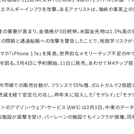
エネルギーインフラを攻撃。あるアナリストは、海峡の事実上
需要が高まり、金価格が5日続伸。米国金先物は1.5%高の5,3
海峡の閉鎖と通過船舶への攻撃を警告したことで、地政学リスクが
マホ「iPhone 17e」を発表。世界的なメモリーチップ不足の中
る。3月4日に予約開始、11日に発売。あわせてM4チップ搭載の新
欧州市場での販売台数が、フランスで55%増、ポルトガルで2倍
売減を経て安定化の兆し。昨年末に投入した「モデルY」と「モデ
N＞のアマゾン・ウェブ・サービス（AWS）は3月3日、中東のデ
の2施設が直撃を受け、バーレーンの施設でもインフラが損壊。