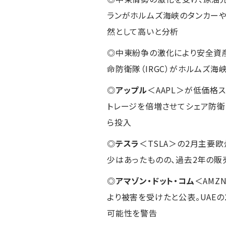
ランがホルムズ海峡のタンカーや
然として高いと分析
◎中東紛争の激化により安全資産の
命防衛隊（IRGC）がホルムズ
◎
アップル
＜AAPL＞が低価格ス
トレージを倍増させてシェア防衛を図
ら投入
◎
テスラ
＜TSLA＞の2月主要
少はあったものの、過去2年の販
◎
アマゾン・ドット・コム
＜AMZ
より被害を受けたと公表。UAE
可能性を警告