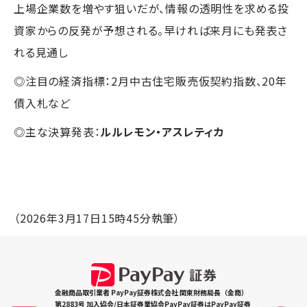
上場企業数を増やす狙いだが、情報の透明性を求める投
資家からの反発が予想される。早ければ来月にも発表さ
れる見通し
◎注目の経済指標：2月中古住宅販売仮契約指数、20年
債入札など
◎主な決算発表：
ルルレモン・アスレティカ
（2026年3月17日15時45分執筆）
金融商品取引業者 PayPay証券株式会社 関東財務局長（金商）
第2883号 加入協会/日本証券業協会PayPay証券はPayPay証券