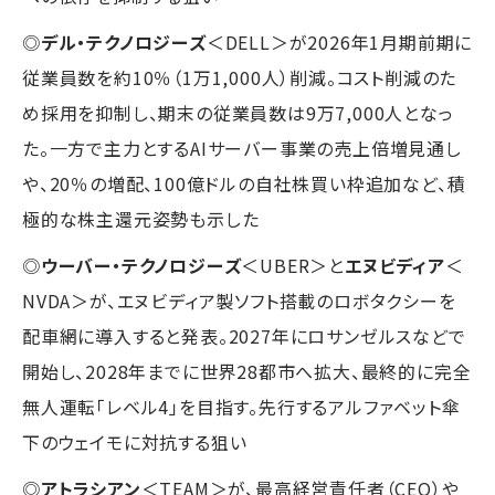
◎
デル・テクノロジーズ
＜DELL＞が2026年1月期前期に
従業員数を約10％（1万1,000人）削減。コスト削減のた
め採用を抑制し、期末の従業員数は9万7,000人となっ
た。一方で主力とするAIサーバー事業の売上倍増見通し
や、20％の増配、100億ドルの自社株買い枠追加など、積
極的な株主還元姿勢も示した
◎
ウーバー・テクノロジーズ
＜UBER＞と
エヌビディア
＜
NVDA＞が、エヌビディア製ソフト搭載のロボタクシーを
配車網に導入すると発表。2027年にロサンゼルスなどで
開始し、2028年までに世界28都市へ拡大、最終的に完全
無人運転「レベル4」を目指す。先行するアルファベット傘
下のウェイモに対抗する狙い
◎
アトラシアン
＜TEAM＞が、最高経営責任者（CEO）や