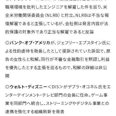
職場環境を批判したエンジニアを解雇した件を巡り、米
全米労働関係委員会（NLRB）と対立。NLRBは不当な報
復解雇であると主張しているが、会社側は発言内容が法
的保護の対象外であり正当な解雇であると反論
◎
バンク・オブ・アメリカ
が、ジェフリー・エプスタイン氏に
よる性的虐待を助長したとして提訴されていた訴訟で、原
告の女性らと和解。同行が不審な金融取引を黙認し利益
を優先したとする主張を巡るもので、和解の詳細は非公
開
◎
ウォルト・ディズニー
＜DIS＞がデブラ・オコネル氏をエ
ンターテインメント・テレビ部門の会長に任命。ゲーム事
業を同部門へ統合し、ストリーミングやデジタル事業との
連携を強化する組織刷新を発表