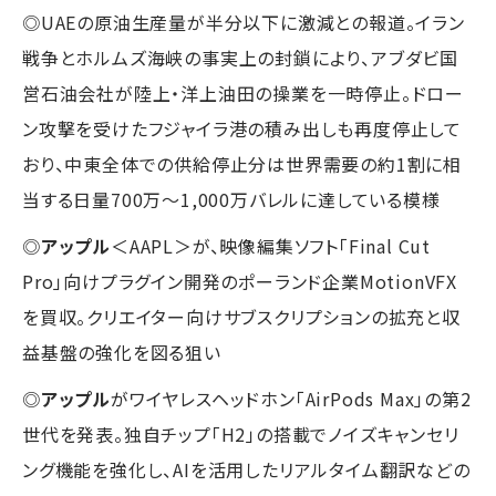
◎UAEの原油生産量が半分以下に激減との報道。イラン
戦争とホルムズ海峡の事実上の封鎖により、アブダビ国
営石油会社が陸上・洋上油田の操業を一時停止。ドロー
ン攻撃を受けたフジャイラ港の積み出しも再度停止して
おり、中東全体での供給停止分は世界需要の約1割に相
当する日量700万〜1,000万バレルに達している模様
◎
アップル
＜AAPL＞が、映像編集ソフト「Final Cut
Pro」向けプラグイン開発のポーランド企業MotionVFX
を買収。クリエイター向けサブスクリプションの拡充と収
益基盤の強化を図る狙い
◎
アップル
がワイヤレスヘッドホン「AirPods Max」の第2
世代を発表。独自チップ「H2」の搭載でノイズキャンセリ
ング機能を強化し、AIを活用したリアルタイム翻訳などの