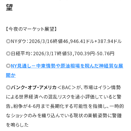
望
【今夜のマーケット展望】
◎NYダウ：2026/3/16終値46,946.41ドル+387.94ドル
◎日経平均：2026/3/17終値53,700.39円-50.76円
◎
NY見通し－中東情勢や原油相場を睨んだ神経質な展
開か
◎
バンク・オブ・アメリカ
＜BAC＞が、市場はイラン情勢
による世界経済への混乱リスクを過小評価していると警
告。紛争が4-6月まで長期化する可能性を指摘し、一時的
なショックのみを織り込んでいる現状の楽観姿勢に警鐘
を鳴らした