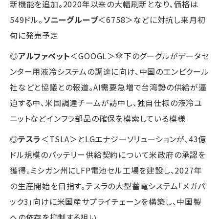
新機能を追加。2020年以来の大幅刷新となり、価格は
549ドル。
ソニーグループ
＜6758＞などに対抗し来月初
旬に発売予定
◎
アルファベット
＜GOOGL＞傘下のグーグルがデータセ
ンター用液冷システムの調達に向け、中国のエンビクール
社などと協議との報道。AI需要急増で台湾勢の供給が逼
迫する中、米国調達チームが訪中し、独自仕様の液冷ユ
ニットなどインフラ部品の確保を模索している模様
◎
テスラ
＜TSLA＞とLGエナジーソリューションが、43億
ドル規模のバッテリー供給契約について米政府の承認を
獲得。ミシガン州にLFP電池セル工場を建設し、2027年
の生産開始を目指す。テスラの大型蓄電システム「メガパ
ック3」向けに米国産サプライチェーンを構築し、中国製
への依存を抑制する狙い