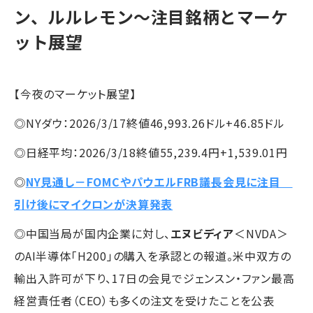
ン、ルルレモン～注目銘柄とマーケ
ット展望
【今夜のマーケット展望】
◎NYダウ：2026/3/17終値46,993.26ドル+46.85ドル
◎日経平均：2026/3/18終値55,239.4円+1,539.01円
◎
NY見通し－FOMCやパウエルFRB議長会見に注目
引け後にマイクロンが決算発表
◎中国当局が国内企業に対し、
エヌビディア
＜NVDA＞
のAI半導体「H200」の購入を承認との報道。米中双方の
輸出入許可が下り、17日の会見でジェンスン・ファン最高
経営責任者（CEO）も多くの注文を受けたことを公表