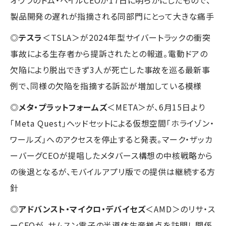
製品開発の遅れが指摘される同部門にとって大きな痛手
◎
テスラ
＜TSLA＞が2024年型サイバートラックの衝突
事故による生存者から提訴されたとの報道。電動ドアの
欠陥により脱出できず3人が死亡した事故を巡る最新事
例で、同様の欠陥を指摘する訴訟が増加している模様
◎
メタ・プラットフォームズ
＜META＞が、6月15日より
「Meta Quest」ヘッドセットによる仮想空間「ホライゾン・
ワールズ」へのアクセスを停止すると発表。マーク・ザッカ
ーバーグCEOが提唱したメタバース構想の中核戦略から
の後退となるが、モバイルアプリ版での提供は継続する方
針
◎
アドバンスト・マイクロ・デバイセズ
＜AMD＞のリサ・ス
ーCEOが、サムスン電子の半導体生産拠点を訪問し関係