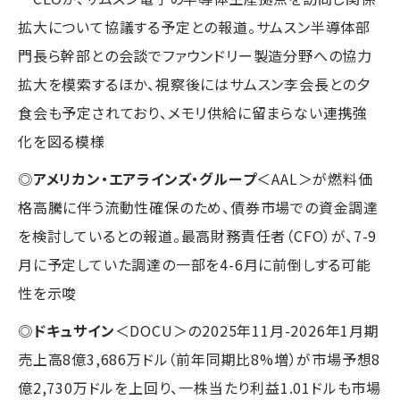
拡大について協議する予定との報道。サムスン半導体部
門長ら幹部との会談でファウンドリー製造分野への協力
拡大を模索するほか、視察後にはサムスン李会長との夕
食会も予定されており、メモリ供給に留まらない連携強
化を図る模様
◎
アメリカン・エアラインズ・グループ
＜AAL＞が燃料価
格高騰に伴う流動性確保のため、債券市場での資金調達
を検討しているとの報道。最高財務責任者（CFO）が、7-9
月に予定していた調達の一部を4-6月に前倒しする可能
性を示唆
◎
ドキュサイン
＜DOCU＞の2025年11月-2026年1月期
売上高8億3,686万ドル（前年同期比8%増）が市場予想8
億2,730万ドルを上回り、一株当たり利益1.01ドルも市場