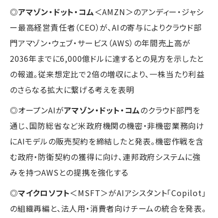
◎
アマゾン・ドット・コム
＜AMZN＞のアンディー・ジャシ
ー最高経営責任者（CEO）が、AIの寄与によりクラウド部
門アマゾン・ウェブ・サービス（AWS）の年間売上高が
2036年までに6,000億ドルに達するとの見方を示したと
の報道。従来想定比で2倍の増収により、一株当たり利益
のさらなる拡大に繋げる考えを表明
◎オープンAIが
アマゾン・ドット・コム
のクラウド部門を
通じ、国防総省など米政府機関の機密・非機密業務向け
にAIモデルの販売契約を締結したと発表。機密作戦を含
む政府・防衛契約の獲得に向け、連邦政府システムに強
みを持つAWSとの提携を強化する
◎
マイクロソフト
＜MSFT＞がAIアシスタント「Copilot」
の組織再編と、法人用・消費者向けチームの統合を発表。