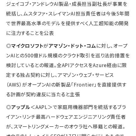
ジェイコブ・アンドレウAI製品・成長担当副社長が事業を
統括し、ムスタファ・スレイマンAI担当責任者は今後5年間
で世界最高水準のモデルを提供すべく人工超知能の開発
に注力することを公表
◎
マイクロソフト
が
アマゾン・ドット・コム
に対し、オープ
ンAIとの500億ドル規模のクラウド取引を巡り法的措置を
検討しているとの報道。全APIアクセスをAzure経由に限
定する独占契約に対し、アマゾン・ウェブ・サービス
（AWS）がオープンAIの新製品「Frontier」を直接提供す
る計画が契約違反に当たると主張
◎
アップル
＜AAPL＞で家庭用機器部門を統括するブラ
イアン・リンチ最高ハードウェアエンジニアリング責任者
が、スマートリングメーカーのオウラ社へ移籍との報道。
オウラのトム・ヘイルCEOが17日に明らかにしたもので、