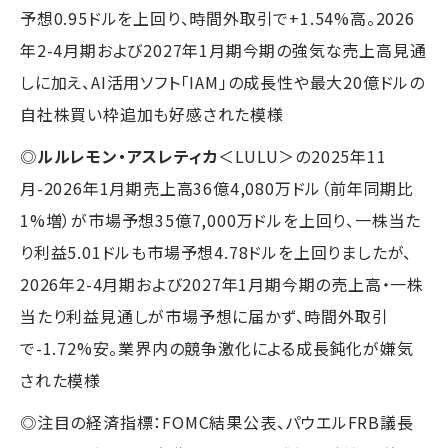
予想0.95ドルを上回り、時間外取引で+1.54%高。2026
年2-4月期および2027年1月期今期の強気な売上高見通
しに加え、AI活用ソフト「IAM」の成長性や最大20億ドルの
自社株買い枠追加も好感された模様
◎
ルルレモン・アスレティカ
＜LULU＞の2025年11
月-2026年1月期売上高36億4,080万ドル（前年同期比
1%増）が市場予想35億7,000万ドルを上回り、一株当た
り利益5.01ドルも市場予想4.78ドルを上回りましたが、
2026年2-4月期および2027年1月期今期の売上高・一株
当たり利益見通しが市場予想に届かず、時間外取引
で-1.72%安。業界内の競争激化による成長鈍化が嫌気
された模様
◎注目の経済指標：FOMC結果公表、パウエルFRB議長