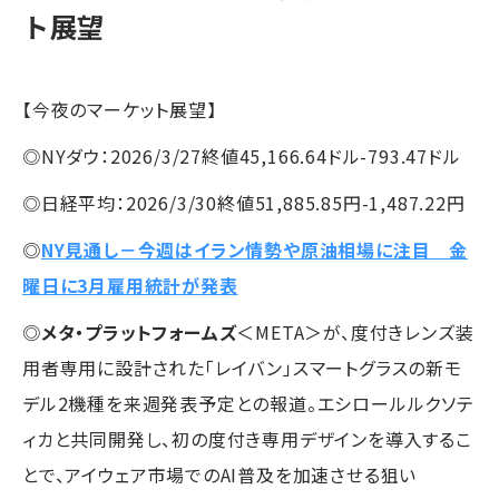
ト展望
【今夜のマーケット展望】
◎NYダウ：2026/3/27終値45,166.64ドル-793.47ドル
◎日経平均：2026/3/30終値51,885.85円-1,487.22円
◎
NY見通し－今週はイラン情勢や原油相場に注目 金
曜日に3月雇用統計が発表
◎
メタ・プラットフォームズ
＜META＞が、度付きレンズ装
用者専用に設計された「レイバン」スマートグラスの新モ
デル2機種を来週発表予定との報道。エシロールルクソテ
ィカと共同開発し、初の度付き専用デザインを導入するこ
とで、アイウェア市場でのAI普及を加速させる狙い