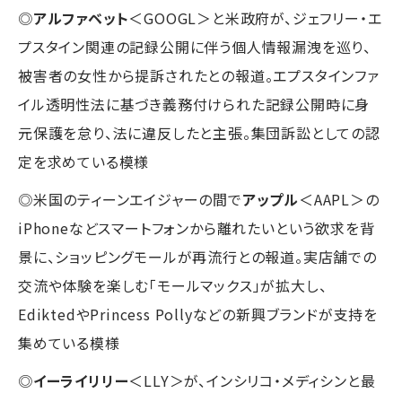
◎
アルファベット
＜GOOGL＞と米政府が、ジェフリー・エ
プスタイン関連の記録公開に伴う個人情報漏洩を巡り、
被害者の女性から提訴されたとの報道。エプスタインファ
イル透明性法に基づき義務付けられた記録公開時に身
元保護を怠り、法に違反したと主張。集団訴訟としての認
定を求めている模様
◎米国のティーンエイジャーの間で
アップル
＜AAPL＞の
iPhoneなどスマートフォンから離れたいという欲求を背
景に、ショッピングモールが再流行との報道。実店舗での
交流や体験を楽しむ「モールマックス」が拡大し、
EdiktedやPrincess Pollyなどの新興ブランドが支持を
集めている模様
◎
イーライリリー
＜LLY＞が、インシリコ・メディシンと最