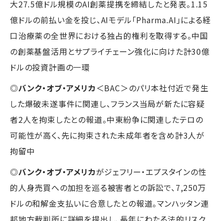
大27.5億ドル規模のAI創薬提携を締結したと発表。1.15
億ドルの前払い金を投じ、AIモデル「Pharma.AI」による経
口治療薬の全世界における独占的権利を取得する。中国
の創薬基盤活用とサプライチェーン強化に向けた計30億
ドルの投資計画の一環
◎
バンク・オブ・アメリカ
＜BAC＞のパリ本社付近で発生
した爆破未遂事件に関連し、フランス当局が新たに容疑
者2人を拘束したとの報道。中東紛争に関連したテロの
可能性が高く、先に拘束された未成年者を含め計3人が
拘留中
◎
バンク・オブ・アメリカ
がジェフリー・エプスタインの性
的人身売買への加担を巡る被害者との訴訟で、7,250万
ドルの和解金支払いに合意したとの報道。マンハッタン連
邦地方裁判所に詳細を提出し、長年にわたる法的リスク