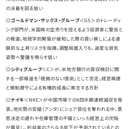
の決着を図る狙い
◎
ゴールドマン・サックス・グループ
＜GS＞のトレーディ
ング部門が、米国株の空売りを控えるよう投資家に警告と
の報道。地政学的緊張が緩和した際の買い戻しによる連
鎖的な上昇リスクを指摘。調整局面入りも、過度な弱気
姿勢へ警鐘を鳴らす狙い
◎
シティグループ
＜C＞が、米地方銀行の買収検討に関
する一部報道を「根拠のない憶測」として否定。経営再建
と規制遵守による有機的成長に専念する方針
◎
ナイキ
＜NKE＞が中国市場での6四半期連続減収を発
表。地元勢の安踏（アンタ）にシェア首位を奪われる中、意
思決定の遅れや在庫管理の不備といった経営上の欠陥
が露呈し、利益率のさらなる低下が予測されているとの