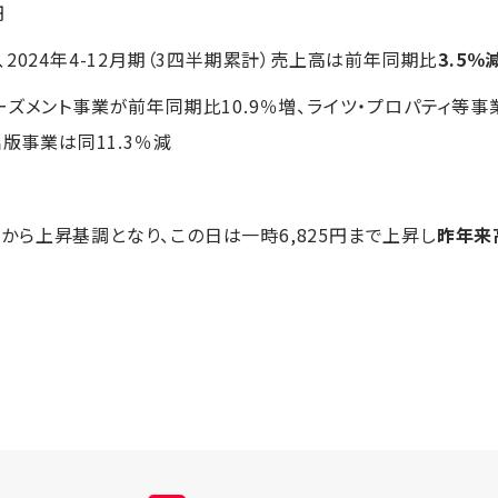
円
2024年4-12月期（3四半期累計）売上高は前年同期比
3.5％
ズメント事業が前年同期比10.9％増、ライツ・プロパティ等事業
出版事業は同11.3％減
4円から上昇基調となり、この日は一時6,825円まで上昇し
昨年来