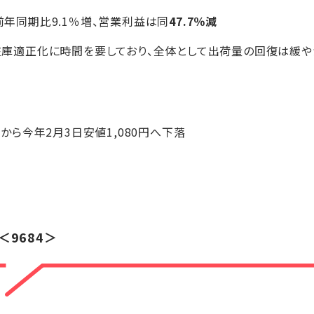
は前年同期比9.1％増、営業利益は同
47.7％減
の在庫適正化に時間を要しており、全体として出荷量の回復は緩や
4円から今年2月3日安値1,080円へ下落
＜9684＞