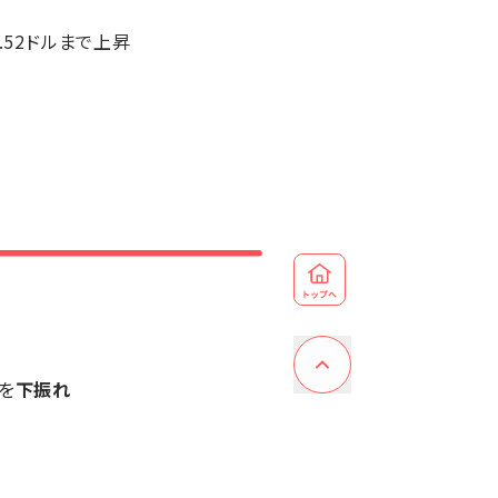
2.52ドルまで上昇
を
下振れ