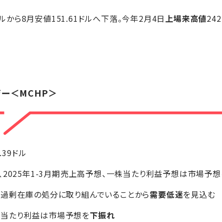
ドルから8月安値151.61ドルへ下落。今年2月4日
上場来高値
24
ジー
＜MCHP＞
0.39ドル
、2025年1-3月期売上高予想、一株当たり利益予想は市場予想
て過剰在庫の処分に取り組んでいることから
需要低迷
を見込む
、一株当たり利益は市場予想を
下振れ