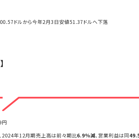
100.57ドルから今年2月3日安値51.37ドルへ下落
】
+9円
2024年12月期売上高は前々期比
6.9％減
、営業利益は同
49