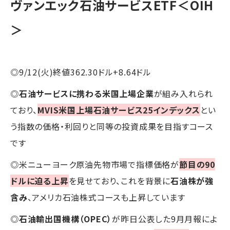
ヴァンエック石油サービスETF＜OIH
＞
◎9/12(火)終値362.30ドル+8.64ドル
◎
石油サービスに携わる米国上場企業
が組み入れられ
ており、
MVIS米国上場石油サービス25インデックス
とい
う指数の価格・利回りと同等の投資成果を目指すコース
です
◎米ニューヨーク原油先物市場で指標価格が
節目の90
ドルに迫る上昇
を見せており、これを背景に
石油株が強
含み
、アメリカ石油株式コースも上昇しています
◎
石油輸出国機構（OPEC）
が昨日公表した9月月報によ