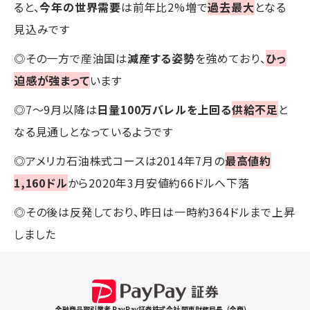
ると、
今年の世界需要
は前年比2%増で
過去最大
となる
見込みです
◎その一方で産油国は
減産する姿勢
を強めており、
ひっ
迫感が強まって
います
◎7〜9月以降は
日量100万バレルを上回る
供給不足
と
なる見通しとなっているようです
◎アメリカ石油株式コースは2014年7月の
最高値約
1,160ドル
から2020年3月安値約66ドルへ下落
◎その後は反発しており、昨日は一時約364ドルまで上昇
しました
金融商品取引業者 PayPay証券株式会社 関東財務局長（金商）