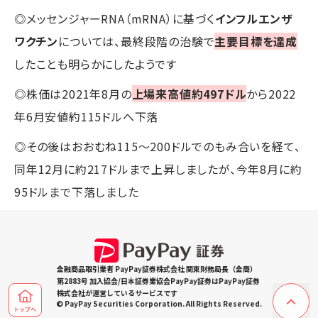
◎メッセンジャーRNA（mRNA）に基づく
インフルエンザ
ワクチン
については、最終段階の治験で
主要目標を達成
したことも明らかにしたようです
◎株価は2021年8月の
上場来高値約497ドル
から2022
年6月安値約115ドルへ下落
◎その後はおおむね115～200ドルでのもみ合いを経て、
同年12月に約217ドルまで上昇しましたが、今年8月に約
95ドルまで下落しました
金融商品取引業者 PayPay証券株式会社 関東財務局長（金商）
第2883号 加入協会/日本証券業協会PayPay証券はPayPay証券
株式会社が運営しているサービスです
© PayPay Securities Corporation. All Rights Reserved.