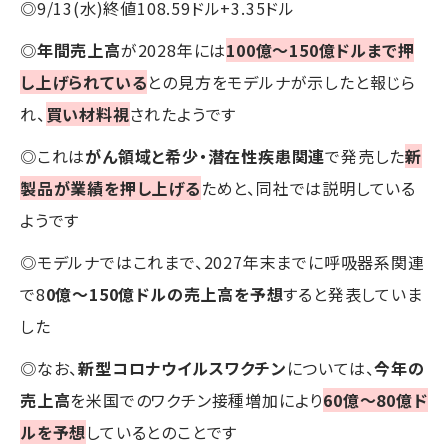
◎9/13(水)終値108.59ドル+3.35ドル
◎
年間売上高
が2028年には
100億～150億ドルまで押
し上げられている
との見方をモデルナが示したと報じら
れ、
買い材料視
されたようです
◎これは
がん領域と希少・潜在性疾患関連
で発売した
新
製品が業績を押し上げる
ためと、同社では説明している
ようです
◎モデルナではこれまで、2027年末までに呼吸器系関連
で8
0億～150億ドルの売上高を予想
すると発表していま
した
◎なお、
新型コロナウイルスワクチン
については、
今年の
売上高
を米国でのワクチン接種増加により
60億～80億ド
ルを予想
しているとのことです