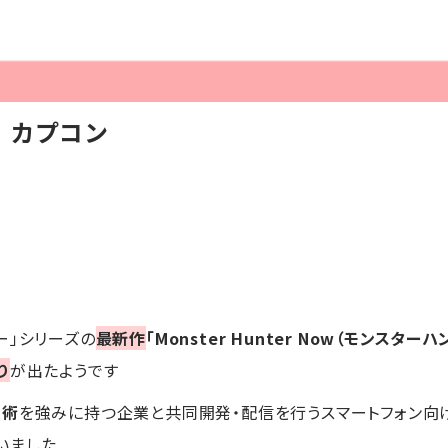
】カプコン
ー」シリーズの
最新作
「Monster Hunter Now（モンスター
り
が出たようです
技術
を強みに持つ企業と共同開発・配信を行うスマートフォン向
いました