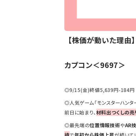
【株価が動いた理由
カプコン＜9697＞
◎9/15(金)終値5,639円-184円
◎人気ゲーム「モンスターハンタ
前日に始まり、
材料出つくしの売
◎最先端の
位置情報技術
や
AR
待
で
年初から株価上昇
が続いて