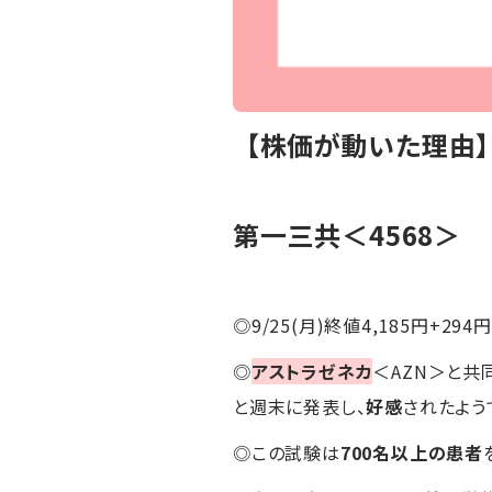
【株価が動いた理由
第一三共＜4568＞
◎9/25(月)終値4,185円+294円
◎
アストラゼネカ
＜AZN＞と共
と週末に発表し、
好感
されたよう
◎この試験は
700名以上の患者