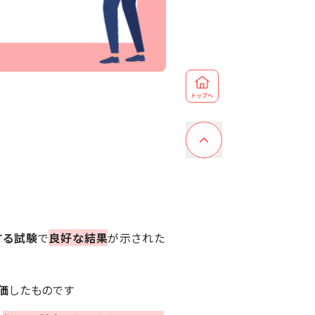
する試験
で
良好な結果
が示された
価
したものです