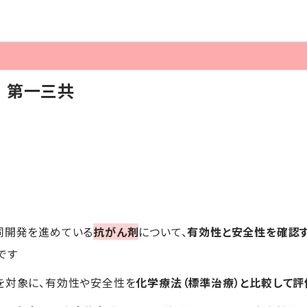
】第一三共
同開発を進めている
抗がん剤
について、
有効性と安全性を確認
です
を対象に、有効性や安全性を
化学療法（標準治療）と比較して評