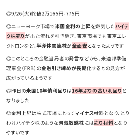
◎9/26(火)終値2万165円-775円
◎ニューヨーク市場で
米国金利の上昇
を嫌気した
ハイテ
ク株売り
が出た流れを引き継ぎ、東京市場でも東京エレ
クトロンなど、
半導体関連株
が
全面安
となったようです
◎このところの金融当局者の発言などから、米連邦準備
理事会（FRB）の
金融引き締めが長期化
するとの見方が
広がっているようです
◎昨日の
米国10年債利回り
は
16年ぶりの高い利回り
と
なりました
◎金利上昇は株式市場にとって
マイナス材料
となり、とり
わけハイテク株のような
景気敏感株
には
売り材料
となり
やすいです