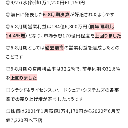
◎9/27(水)終値1万1,220円+1,150円
◎前日に発表した
6-8月期決算
が好感されたようです
◎6-8月期営業利益は184億6,800万円（
前年同期比
14.4％増
）となり、市場予想170億円程度を
上回りました
◎6-8月期としては
過去最高
の営業利益を達成したとの
ことです
◎6-8月期の営業利益率は32.2％で、前年同期の31.6％
を
上回りました
◎クラウド&ライセンス、ハードウェア・システムズの
各事
業での売り上げ増
が寄与したようです
◎株価は2021年1月高値1万4,170円から2022年6月安
値7,220円へ下落