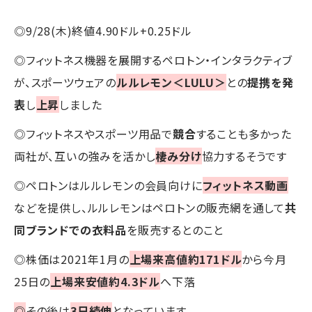
◎9/28(木)終値4.90ドル+0.25ドル
◎フィットネス機器を展開するペロトン・インタラクティブ
が、スポーツウェアの
ルルレモン＜LULU＞
との
提携を発
表
し
上昇
しました
◎フィットネスやスポーツ用品で
競合
することも多かった
両社が、互いの強みを活かし
棲み分け
協力するそうです
◎ペロトンはルルレモンの会員向けに
フィットネス動画
などを提供し、ルルレモンはペロトンの販売網を通して
共
同ブランドでの衣料品
を販売するとのこと
◎株価は2021年1月の
上場来高値約171ドル
から今月
25日の
上場来安値約4.3ドル
へ下落
◎
その後は
3日続伸
となっています