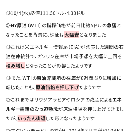
◎10/4(水)終値111.50ドル-4.33ドル
◎
NY原油（WTI
）の指標価格が前日比約5ドルの
急落
と
なったことを背景に、株価は
大幅安
となりました
◎これは米エネルギー情報局（EIA）が発表した
週間の石
油在庫統計
で、ガソリン在庫が市場予想を大幅に上回る
積み増し
となったことが影響したようです
◎また、WTIの
原油貯蔵所の在庫
が8週間ぶりに
増加に
転じた
ことも、
原油価格を押し下げ
たようです
◎これまではサウジアラビアやロシアの減産による
エネ
ルギー需給のひっ迫懸念
が原油相場を押し上げてきまし
たが、
いったん後退
した形となったようです
◎エクソン・モービルの株価は2014年7月高値約104ドル