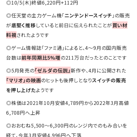
◎10/5(木)終値6,220円+112円
◎任天堂の主力ゲーム機「
ニンテンドースイッチ
」の販売
が
底堅く推移
していると前日に伝えられたことが
買い材
料視
されたようです
◎ゲーム情報誌「ファミ通」によると、4〜9月の国内販売
台数は
前年同期比5%増
の211万台だったとのことです
◎5月発売の
「ゼルダの伝説」
新作や、4月に公開された
「マリオ」の映画
のヒットも後押しとなり
スイッチの販売
を押し上げた
ようです
◎株価は2021年10月安値4,789円から2022年3月高値
6,708円へ上昇
◎おおむね5,500～6,300円のレンジ内でのもみ合いを
経て、今年3月安値4,996円へ下落