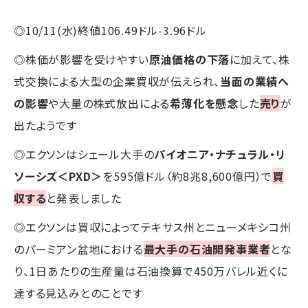
◎10/11(水)終値106.49ドル-3.96ドル
◎株価が影響を受けやすい
原油価格の下落
に加えて、株
式交換による大型の企業買収が伝えられ、
当面の業績へ
の影響
や大量の株式放出による
希薄化を懸念
した
売り
が
出たようです
◎エクソンはシェール大手の
パイオニア・ナチュラル・リ
ソーシズ＜PXD＞
を595億ドル（約8兆8,600億円）で
買
収する
と発表しました
◎エクソンは買収によってテキサス州とニューメキシコ州
のパーミアン盆地における
最大手の石油開発事業者
とな
り、1日あたりの生産量は石油換算で450万バレル近くに
達する見込みとのことです