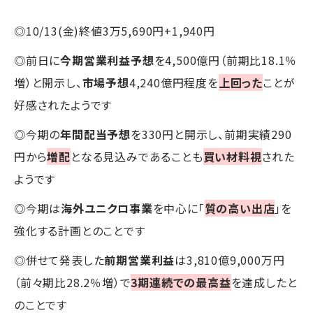
◎10/13(金)終値3万5,690円+1,940円
◎前日に
今期営業利益予想
を4,500億円（前期比18.1％
増）と開示し、
市場予想
4,240億円程度を
上回った
ことが
好感されたようです
◎今期の
年間配当予想
を330円と開示し、前期実績290
円から
増配
となる見込みであることも
買い材料視
された
ようです
◎今期は
海外ユニクロ事業
を中心に「
質の高い出店
」を
強化する計画とのことです
◎併せて発表した
前期営業利益
は3,810億9,000万円
（前々期比28.2％増）で
3期連続での最高益
を達成したと
のことです