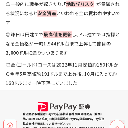
◎一般的に戦争が起きたり、「
地政学リスク
」が意識され
る状況になると
安全資産
といわれる金は
買われやすい
で
す
◎昨日は円建てで
最高値を更新
し、ドル建てでは指標と
なる金価格が一時1,944ドル台まで上昇して
節目の
2,000ドル
に迫りつつあります
◎金（ゴールド）コースは2022年11月安値約150ドルか
ら今年5月高値約191ドルまで上昇後、10月に入って約
168ドルまで一時下落していました
金融商品取引業者 PayPay証券株式会社 関東財務局長（金商）
第2883号 加入協会/日本証券業協会PayPay証券はPayPay証券
株式会社が運営しているサービスです
© PayPay Securities Corporation. All Rights Reserved.