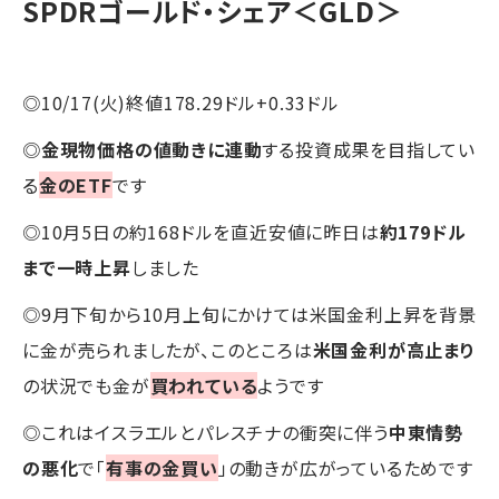
SPDRゴールド・シェア＜GLD＞
◎10/17(火)終値178.29ドル+0.33ドル
◎
金現物価格の値動きに連動
する投資成果を目指してい
る
金のETF
です
◎10月5日の約168ドルを直近安値に昨日は
約179ドル
まで一時上昇
しました
◎9月下旬から10月上旬にかけては米国金利上昇を背景
に金が売られましたが、このところは
米国金利が高止まり
の状況でも金が
買われている
ようです
◎これはイスラエルとパレスチナの衝突に伴う
中東情勢
の悪化
で「
有事の金買い
」の動きが広がっているためです