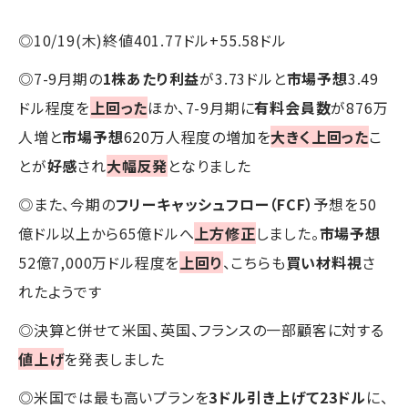
◎10/19(木)終値401.77ドル+55.58ドル
◎7-9月期の
1株あたり利益
が3.73ドルと
市場予想
3.49
ドル程度を
上回った
ほか、7-9月期に
有料会員数
が876万
人増と
市場予想
620万人程度の増加を
大きく上回った
こ
とが
好感
され
大幅反発
となりました
◎また、今期の
フリーキャッシュフロー（FCF）
予想を50
億ドル以上から65億ドルへ
上方修正
しました。
市場予想
52億7,000万ドル程度を
上回り
、こちらも
買い材料視
さ
れたようです
◎決算と併せて米国、英国、フランスの一部顧客に対する
値上げ
を発表しました
◎米国では最も高いプランを
3ドル引き上げて23ドル
に、