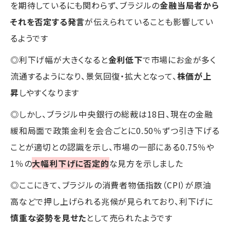
を期待しているにも関わらず、ブラジルの
金融当局者から
それを否定する発言
が伝えられていることも影響してい
るようです
◎利下げ幅が大きくなると
金利低下
で市場にお金が多く
流通するようになり、景気回復・拡大となって、
株価が上
昇
しやすくなります
◎しかし、ブラジル中央銀行の総裁は18日、現在の金融
緩和局面で政策金利を会合ごとに0.50％ずつ引き下げる
ことが適切との認識を示し、市場の一部にある0.75％や
1％の
大幅利下げに否定的
な見方を示しました
◎ここにきて、ブラジルの消費者物価指数（CPI）が原油
高などで押し上げられる兆候が見られており、利下げに
慎重な姿勢を見せた
として売られたようです