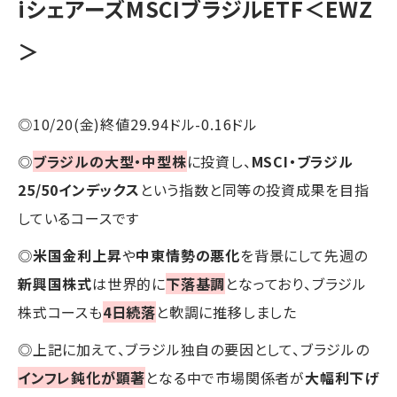
iシェアーズMSCIブラジルETF＜EWZ
＞
◎10/20(金)終値29.94ドル-0.16ドル
◎
ブラジルの大型・中型株
に投資し、
MSCI・ブラジル
25/50インデックス
という指数と同等の投資成果を目指
しているコースです
◎
米国金利上昇
や
中東情勢の悪化
を背景にして先週の
新興国株式
は世界的に
下落基調
となっており、ブラジル
株式コースも
4日続落
と軟調に推移しました
◎上記に加えて、ブラジル独自の要因として、ブラジルの
インフレ鈍化が顕著
となる中で市場関係者が
大幅利下げ