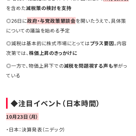
を含めた
減税策の検討を支持
◎26日に
政府・与党政策懇談会
を開いたうえで、具体策
についての議論を始める予定
◎減税は基本的に株式市場にとっては
プラス要因
。内容
次第では、
株価上昇のきっかけに
◎一方で、物価上昇下での
減税を問題視する声も
挙がっ
ている
◆注目イベント（日本時間）
10月23日（月）
・日本：決算発表（ニデック）