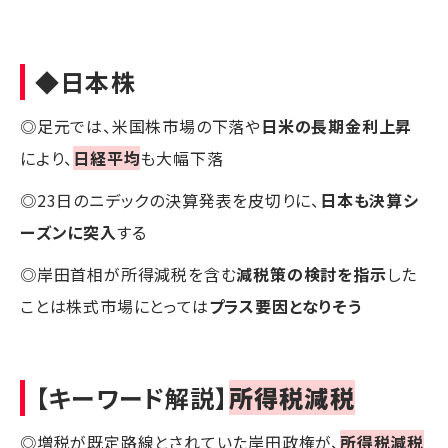
◆日本株
◎足元では、米国株市場の下落や
日米の長期金利上昇
により、
日経平均
も大幅下落
◎23日のニデックの決算発表を皮切りに、
日本も決算シ
ーズンに突入
する
◎岸田首相が所得減税を含む
減税策の検討を指示
した
ことは株式市場にとっては
プラス要因となりそう
【キーワード解説】
所得税減税
◎増税が既定路線とされていた岸田政権が、
所得税減税