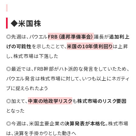
◆米国株
◎先週は、パウエル
FRB（連邦準備事会）
議長が
追加利上
げの可能性
を示したことで、
米国の10年債利回り
は上昇
し、株式市場は下落した
◎最近では、FRB幹部がハト派的な発言をしていたため、
パウエル発言は株式市場に対して、いつも以上にネガティ
ブに捉えられたよう
◎加えて、
中東の地政学リスク
も
株式市場のリスク要因
となった
◎今週は、米国主要企業の
決算発表が本格化
。株式市場
は、決算を手掛かりとした動きへ