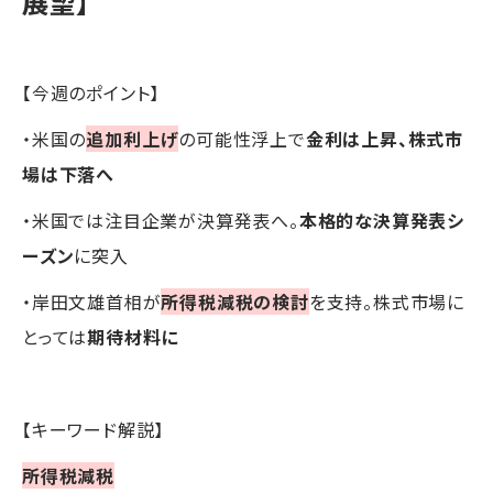
展望】
【今週のポイント】
・米国の
追加利上げ
の可能性浮上で
金利は上昇、株式市
場は下落へ
・米国では注目企業が決算発表へ。
本格的な決算発表シ
ーズン
に突入
・岸田文雄首相が
所得税減税の検討
を支持。株式市場に
とっては
期待材料に
【キーワード解説】
所得税減税