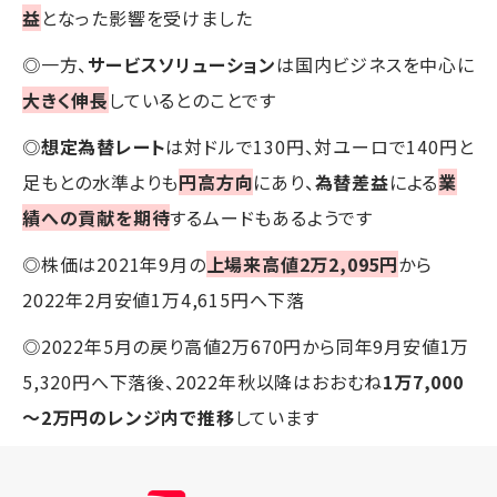
益
となった影響を受けました
◎一方、
サービスソリューション
は国内ビジネスを中心に
大きく伸長
しているとのことです
◎
想定為替レート
は対ドルで130円、対ユーロで140円と
足もとの水準よりも
円高方向
にあり、
為替差益
による
業
績への貢献を期待
するムードもあるようです
◎株価は2021年9月の
上場来高値2万2,095円
から
2022年2月安値1万4,615円へ下落
◎2022年5月の戻り高値2万670円から同年9月安値1万
5,320円へ下落後、2022年秋以降はおおむね
1万7,000
～2万円のレンジ内で推移
しています