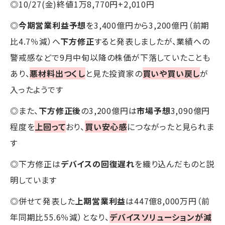
◎10/27(金)終値1万8,770円+2,010円
◎
今期営業利益予想
を3,400億円から3,200億円（前期
比4.7％減）へ
下方修正
すると発表しましたが、業績への
警戒感などで9月中旬以降の株価が下落していたことも
あり、
悪材料出つくし
と見た投資家の
買いや買い戻し
が
入ったようです
◎また、
下方修正後
の3,200億円は
市場予想
3,090億円
程度を
上回って
おり、
買い安心感
につながったと見られま
す
◎下方修正は
デバイスの回復遅れ
を織り込んだものと説
明しています
◎併せて発表した
上期営業利益
は447億8,000万円（前
年同期比55.6％減）となり、
デバイスソリューションが減