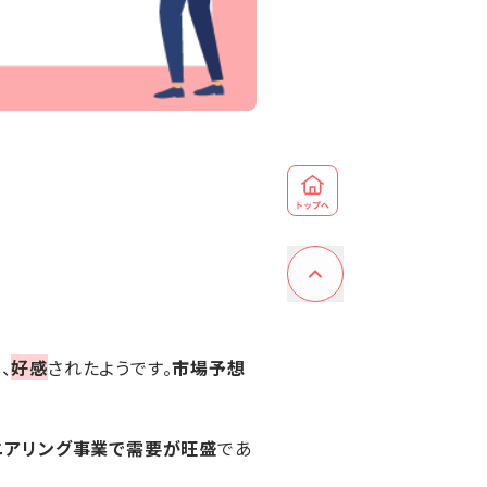
、
好感
されたようです。
市場予想
ニアリング事業で需要が旺盛
であ