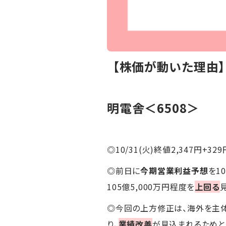
【株価が動いた理由
明電舎＜6508＞
◎10/31(火)終値2,347円+329
◎前日に
今期営業利益予想
を1
105億5,000万円程度を
上回る
◎今回の上方修正は、海外を主
り、
業績改善
が見込まれるためと