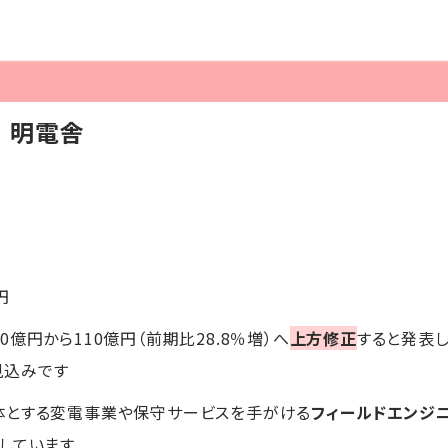
】明電舎
円
00億円から110億円（前期比28.8％増）へ
上方修正
すると発表し
見込みです
体とする変電事業や保守サービスを手がける
フィールドエンジ
しています