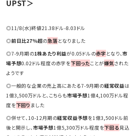
UPST＞
◎11/8(水)終値21.38ドル-8.03ドル
◎
前日比27％超
の
急落
となりました
◎7-9月期の
1株あたり利益
が0.05ドルの
赤字
となり、
市
場予想
0.02ドル程度の赤字を
下回った
ことが
嫌気
された
ようです
◎一般的な企業の売上高にあたる7-9月期の
経常収益
は
1億3,500万ドルと、こちらも
市場予想
1億4,100万ドル程
度を
下回り
ました
◎併せて、10-12月期の
経常収益予想
を1億3,500ドル前
後と開示し、
市場予想
1億5,300万ドル程度を
下回る
見込