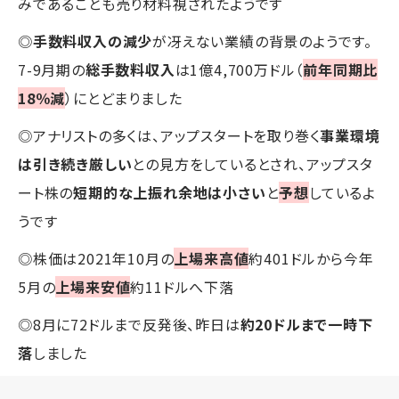
みであることも売り材料視されたようです
◎
手数料収入の減少
が冴えない業績の背景のようです。
7-9月期の
総手数料収入
は1億4,700万ドル（
前年同期比
18％減
）にとどまりました
◎アナリストの多くは、アップスタートを取り巻く
事業環境
は引き続き厳しい
との見方をしているとされ、アップスタ
ート株の
短期的な上振れ余地は小さい
と
予想
しているよ
うです
◎株価は2021年10月の
上場来高値
約401ドルから今年
5月の
上場来安値
約11ドルへ下落
◎8月に72ドルまで反発後、昨日は
約20ドルまで一時下
落
しました