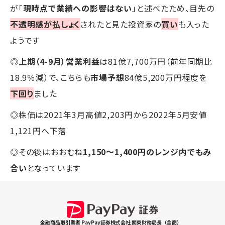
が「
現時点で業績への影響はない
」と述べたため、目先の
不透明感が払しょく
されたと見た投資家の
買い
も入った
ようです
◎
上期（4-9月）営業利益
は81億7,700万円（前年同期比
18.9％減）で、こちらも
市場予想
84億5,200万円程度を
下回り
ました
◎株価は2021年3月高値2,203円から2022年5月安値
1,121円へ下落
◎その後はおおむね
1,150～1,400円のレンジ内でもみ
合い
となっています
金融商品取引業者 PayPay証券株式会社 関東財務局長（金商）