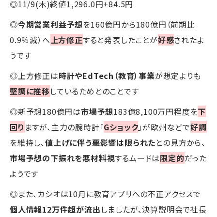
◎11/9(木)終値1,296.0円+84.5円
◎
今期営業利益予想
を160億円から180億円（前期比
0.9％減）へ
上方修正
すると発表したことが
好感
されたよ
うです
◎上方修正は
時計やEdTech（教育）事業
が想定よりも
堅調に推移
しているためとのことです
◎新予想180億円は
市場予想
183億8,100万円程度を
下
回り
ますが、主力の腕時計「
Gショック
」が欧州などで
好調
を維持し、
値上げに伴う悪影響は限られた
との見方から、
市場予想の下振れを悪材料視
するムードは
限定的
だった
ようです
◎また、カシオは10月に教育アプリへの不正アクセスで
個人情報12万件超が流出
しましたが、決算説明会で社長