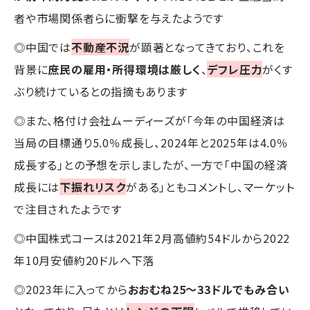
者や市場関係者らに衝撃を与えたようです
◎中国では
不動産不況
が顕著となってきており、これを
背景に
庶民の雇用・所得環境は厳しく
、
デフレ圧力
がくす
ぶり続けているとの指摘もあります
◎また、格付け会社ムーディーズが「今年の中国経済は
当局の目標通り5.0％成長し、2024年と2025年は4.0％
成長する」との予想を示しましたが、一方で「中国の経済
成長には
下振れリスク
がある」ともコメントし、マーケット
で注目されたようです
◎中国株式コースは2021年2月高値約54ドルから2022
年10月安値約20ドルへ下落
◎2023年に入ってから
おおむね25～33ドルでもみ合い