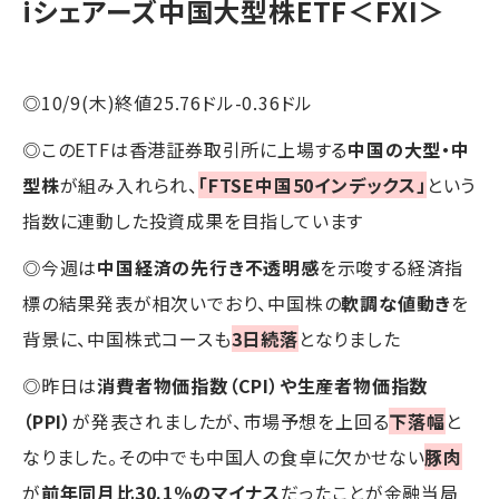
iシェアーズ中国大型株ETF＜FXI＞
◎10/9(木)終値25.76ドル-0.36ドル
◎このETFは香港証券取引所に上場する
中国の大型・中
型株
が組み入れられ、
「FTSE中国50インデックス」
という
指数に連動した投資成果を目指しています
◎今週は
中国経済の先行き不透明感
を示唆する経済指
標の結果発表が相次いでおり、中国株の
軟調な値動き
を
背景に、中国株式コースも
3日続落
となりました
◎昨日は
消費者物価指数（CPI）や生産者物価指数
（PPI）
が発表されましたが、市場予想を上回る
下落幅
と
なりました。その中でも中国人の食卓に欠かせない
豚肉
が
前年同月比30.1％のマイナス
だったことが金融当局