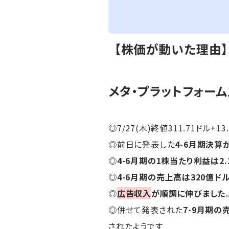
【株価が動いた理由
メタ・プラットフォーム
◎7/27(木)終値311.71ドル+13
◎前日に発表した
4-6月期決算
◎
4-6月期の1株当たり利益は2.
◎
4-6月期の売上高は320億ド
◎
広告収入
が順調に伸びました
◎併せて発表された
7-9月期の
されたようです