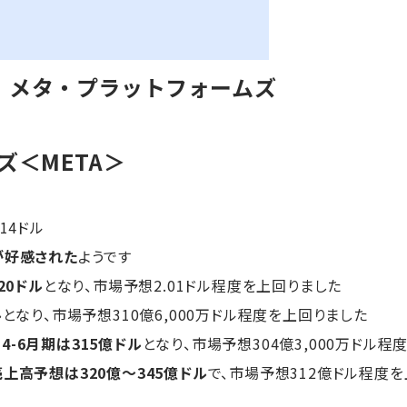
】メタ・プラットフォームズ
ズ＜META＞
.14ドル
が好感された
ようです
20ドル
となり、市場予想2.01ドル程度を上回りました
ル
となり、市場予想310億6,000万ドル程度を上回りました
。
4-6月期は315億ドル
となり、市場予想304億3,000万ドル程
売上高予想は320億～345億ドル
で、市場予想312億ドル程度