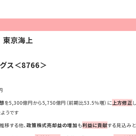
】東京海上
グス＜8766＞
円
想
を5,300億円から5,750億円（前期比53.5％増）に
上方修正
し
たようです
推移する他、
政策株式売却益の増加
も
利益に貢献
する見込みと