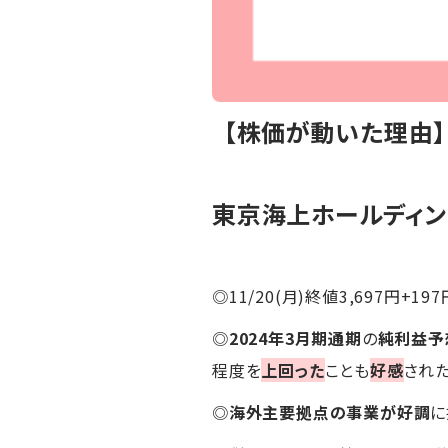
【株価が動いた理由
東京海上ホールディン
◎11/20(月)終値3,697円+197
◎
2024年3月期通期
の
純利益予
程度を
上回った
ことも
好感
され
◎
海外主要拠点の事業が好調
に